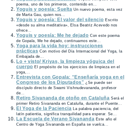
poema, uno de los primeros, contenido en...
Yoguis y poesía: Suelta
Un nuevo poema, esta vez
de Marta Gau, quien nos...
Yoguis y poesía: El valor del silencio
Escrito
«desde su alma meditativa», Elsa Beatriz Acevedo nos
ofrece...
Yoguis y poesía: Me he dejado
Con este poema
de Gopala, Me he dejado, continuamos este...
Yoga para la vida hoy: instrucciones
prácticas
Con motivo del Día Internacional del Yoga, la
Embajada de...
Lo + visto/ Kriyas, la limpieza yóguica del
cuerpo
El propósito de los ejercicios de limpieza en el
yoga,...
Entrevista con Gopala: “Enseñaría yoga en el
Congreso de los Diputados”
¿Se puede ser
discípulo directo de Swami Vishnudevananda, profesor
de...
Retiro Sivananda de otoño en Cataluña
Será el
primer Retiro Sivananda en Cataluña, durante el Puente...
El Yoga de la Paciencia
La palabra paciencia, del
latín patientia, significa tranquilidad para esperar. Se...
La Escuela de Verano Sivananda
Este año el
Centro de Yoga Sivananda en España se vuelca...