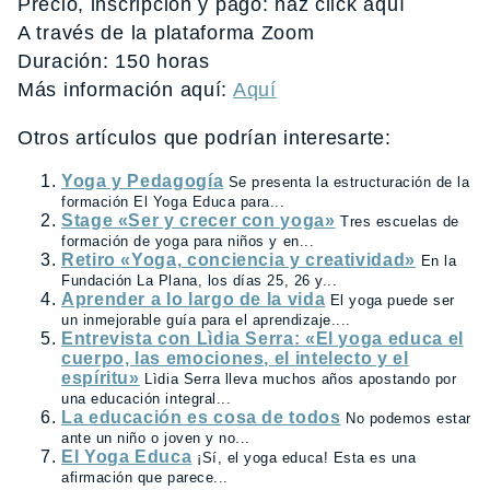
Precio, inscripción y pago: haz click aquí
A través de la plataforma Zoom
Duración: 150 horas
Más información aquí:
Aquí
Otros artículos que podrían interesarte:
Yoga y Pedagogía
Se presenta la estructuración de la
formación El Yoga Educa para...
Stage «Ser y crecer con yoga»
Tres escuelas de
formación de yoga para niños y en...
Retiro «Yoga, conciencia y creatividad»
En la
Fundación La Plana, los días 25, 26 y...
Aprender a lo largo de la vida
El yoga puede ser
un inmejorable guía para el aprendizaje....
Entrevista con Lìdia Serra: «El yoga educa el
cuerpo, las emociones, el intelecto y el
espíritu»
Lìdia Serra lleva muchos años apostando por
una educación integral...
La educación es cosa de todos
No podemos estar
ante un niño o joven y no...
El Yoga Educa
¡Sí, el yoga educa! Esta es una
afirmación que parece...