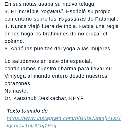
En sus notas usaba su nativo telugu.
3. El increíble
Yogavalli.
Escribió su propio
comentario sobre los
Yogasūtras
de Patanjali.
4. Nunca viajó fuera de India. Había una regla
en los hogares brahmines de no cruzar el
océano.
5. Abrió las puertas del yoga a las mujeres.
Lo saludamos en este día especial,
continuamos nuestro dharma para llevar su
Viniyoga al mundo entero desde nuestros
corazones.
Namaste.
Dr. Kausthub Desikachar, KHYF
Texto tomado de
https://www.instagram.com/p/B5BC3dmjH1X/?
igshid=1hjr3kbj26njj