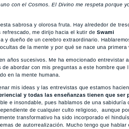
a uno con el Cosmos. El Divino me respeta porque yo
ta sabrosa y olorosa fruta. Hay alrededor de tres
efrescado, me dirijo hacia el kutir de
Swami
a y dueño de un cerebro extraordinario. Hablaremo
s ocultas de la mente y por qué se nace una primera 
s en años sucesivos. Me ha emocionado entrevistar 
 de abordar con mis preguntas a este hombre que l
ndo en la mente humana.
nar mis ideas y las entrevistas que estamos hacie
eriencial y todas las enseñanzas tienen que ser
dable e insondable, pues hablamos de una sabiduría
dependiente de cualquier culto religioso, aunque po
emente transformativo ha sido incorporado el hinduí
istemas de autorrealización. Mucho tengo que hablar