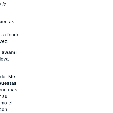
 le
cientas
s a fondo
vez.
a
Swami
leva
ndo. Me
 puestas
 con más
r su
smo el
 con