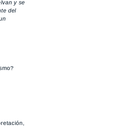
lvan y se
nte del
un
ismo?
pretación,