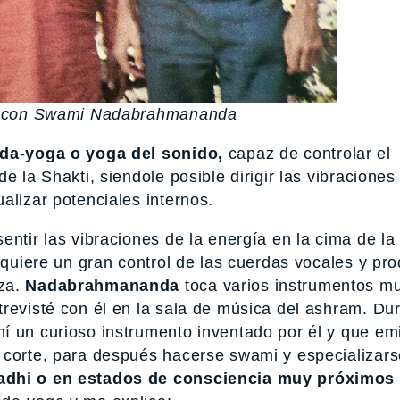
e con Swami Nadabrahmananda
da-yoga o yoga del sonido,
capaz de controlar el
e la Shakti, siendole posible dirigir las vibraciones 
alizar potenciales internos.
entir las vibraciones de la energía en la cima de la
requiere un gran control de las cuerdas vocales y pr
eza.
Nadabrahmananda
toca varios instrumentos mu
trevisté con él en la sala de música del ashram. Du
í un curioso instrumento inventado por él y que emi
 corte, para después hacerse swami y especializars
madhi o en estados de consciencia muy próximos 