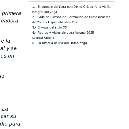
1.- Encuentro de Yoga con Denis Criado: Una visión
integral del yoga
a primera
2.- Guía de Cursos de Formación de Profesoras/es
creadora.
de Yoga y Especializados 2025
3.- El yoga del siglo XXI
4.- Retiros y viajes de yoga Verano 2025
(actualizados)
re la
5.- La historia oculta del Hatha Yoga
al y se
 es un
so
. La
acar su
edio para