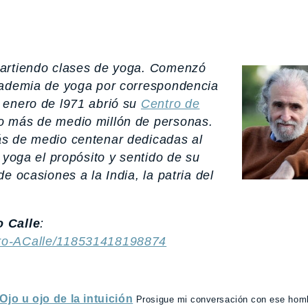
partiendo clases de yoga. Comenzó
cademia de yoga por correspondencia
 enero de l971 abrió su
Centro de
o más de medio millón de personas.
ás de medio centenar dedicadas al
 yoga el propósito y sentido de su
e ocasiones a la India, la patria del
 Calle
:
ro-ACalle/118531418198874
jo u ojo de la intuición
Prosigue mi conversación con ese homb