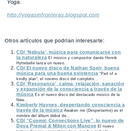
Yoga.
http://yogasinfronteras.blogspot.com
Otros artículos que podrían interesarte:
CD/ ‘Nebula’, música para comunicarse con
la naturaleza
El músico y compositor danés Henrik
Hytteballe lanza un nuevo...
CD/ El nuevo disco de Nathan Speir, buena
música para una buena existencia
“Part of a
kindly plan”, el noveno disco del completo...
CD/ ‘Resonance’, calma, relajación, sanación
y expansión de la consciencia a través de la
música
Es el nuevo disco del destacado músico de la
New...
Kimberly Haynes, despertando consciencia a
través de la música
Awaken me (Despertarme) es el
nombre del álbum debut de...
CD/ “Cosmic Connections Live”, lo nuevo de
Deva Premal & Miten con Manose
El nuevo