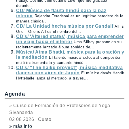
trabajo Cosmic connections Live, que fue grabado
durante...
CD/ Música de flauta hindú para la paz
interior
Rajendra Teredesai es un legítimo heredero de la
manera clásica...
CD/ La Unidad hecha música por Gandalf
All is
One – One is All es el nombre del...
CD’s/ ‘Altered states’, música para emprender
un viaje hacia el interior
Uma Silbey propone en su
recientemente lanzado álbum sonidos de...
Música/ Atma Bhatki, música para la oración y
la meditación
El talento musical coloca al compositor,
multi-instrumentista y cantante hindú...
CD’s/ “The haiku proyect”, música meditativa
danesa con aires de Japón
El músico danés Henrik
Hytteballe lanza al mercado, a través...
Agenda
» Curso de Formación de Profesores de Yoga
Sivananda
02 08 2026 | Curso
» más info