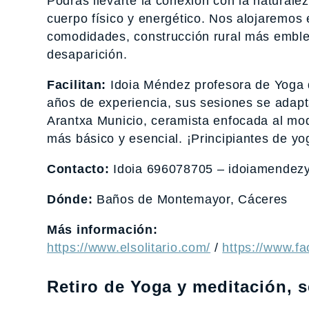
Podrás llevarte la conexión con la naturalez
cuerpo físico y energético. Nos alojaremos
comodidades, construcción rural más emble
desaparición.
Facilitan:
Idoia Méndez profesora de Yoga 
años de experiencia, sus sesiones se adapta
Arantxa Municio, ceramista enfocada al mode
más básico y esencial. ¡Principiantes de y
Contacto:
Idoia 696078705 – idoiamendez
Dónde:
Baños de Montemayor, Cáceres
Más información:
https://www.elsolitario.com/
/
https://www.f
Retiro de Yoga y meditación, 