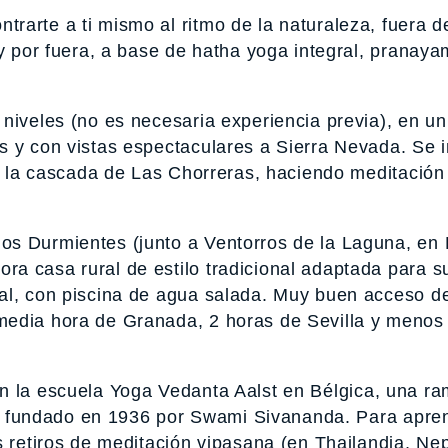
rarte a ti mismo al ritmo de la naturaleza, fuera d
 y por fuera, a base de hatha yoga integral, pranaya
niveles (no es necesaria experiencia previa), en un
 y con vistas espectaculares a Sierra Nevada. Se in
a, la cascada de Las Chorreras, haciendo meditación
os Durmientes (junto a Ventorros de la Laguna, en 
a casa rural de estilo tradicional adaptada para s
al, con piscina de agua salada. Muy buen acceso d
media hora de Granada, 2 horas de Sevilla y menos
n la escuela Yoga Vedanta Aalst en Bélgica, una r
dia, fundado en 1936 por Swami Sivananda. Para apr
s retiros de meditación vipasana (en Thailandia, Nep