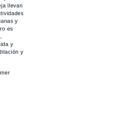
ja llevan
ctividades
ianas y
iro es
,
mida y
itación y
omer