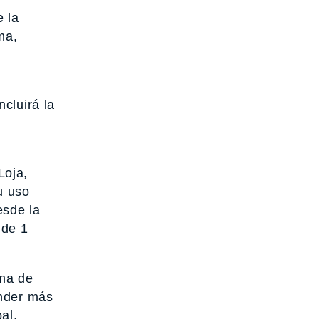
e la
ma,
cluirá la
Loja,
u uso
esde la
 de 1
ama de
ender más
al,