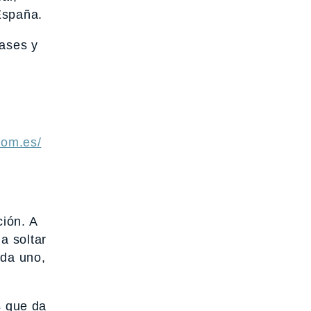
España.
lases y
com.es/
ión. A
a soltar
ada uno,
s que da