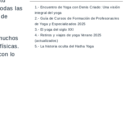
 tu
1.- Encuentro de Yoga con Denis Criado: Una visión
todas las
integral del yoga
 de
2.- Guía de Cursos de Formación de Profesoras/es
de Yoga y Especializados 2025
3.- El yoga del siglo XXI
4.- Retiros y viajes de yoga Verano 2025
 muchos
(actualizados)
físicas.
5.- La historia oculta del Hatha Yoga
con lo