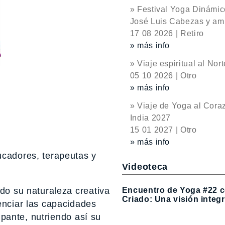
» Festival Yoga Dinámic
José Luis Cabezas y a
17 08 2026 | Retiro
» más info
» Viaje espiritual al Nor
05 10 2026 | Otro
» más info
» Viaje de Yoga al Cora
India 2027
15 01 2027 | Otro
» más info
ucadores, terapeutas y
Videoteca
Encuentro de Yoga #22 
do su naturaleza creativa
Criado: Una visión integr
enciar las capacidades
ipante, nutriendo así su