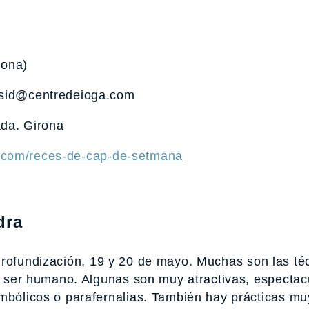
lona)
 sid@centredeioga.com
ada. Girona
a.com/reces-de-cap-de-setmana
dra
rofundización, 19 y 20 de mayo. Muchas son las téc
el ser humano. Algunas son muy atractivas, espectac
imbólicos o parafernalias. También hay prácticas m