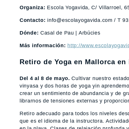
Organiza:
Escola Yogavida, C/ Villarroel, 6
Contacto:
info@escolayogavida.com / T 9
Dónde:
Casal de Pau | Arbúcies
Más información:
http://www.escolayogavi
Retiro de Yoga en Mallorca en 
Del 4 al 8 de mayo.
Cultivar nuestro estado
vinyasa y dos horas de yoga yin aprendemos a
crear un sentimiento de abundancia y de gra
librarnos de tensiones externas y proporc
Retiro adecuado para todos los niveles desd
que es el idioma de la instructora. Activida
en la playa. Clases de relajación profunda