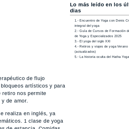
Lo más leído en los ú
dias
1.- Encuentro de Yoga con Denis Cr
integral del yoga
2.- Guía de Cursos de Formación d
de Yoga y Especializados 2025
3.- El yoga del siglo XXI
4.- Retiros y viajes de yoga Verano
(actualizados)
5.- La historia oculta del Hatha Yog
erapéutico de flujo
 bloqueos artísticos y para
 retiro nos permite
 y de amor.
e realiza en inglés, ya
temáticos. 1 clase de yoga
hes de estancia, Comidas