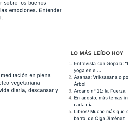
er sobre los buenos
y las emociones. Entender
l.
LO MÁS LEÍDO HOY
Entrevista con Gopala: 
yoga en el…
 meditación en plena
Asanas: Vriksasana o po
cteo vegetariana
Árbol
 vida diaria, descansar y
Arcano nº 11: la Fuerza
En agosto, más temas in
cada día
Libros/ Mucho más que 
barro, de Olga Jiménez