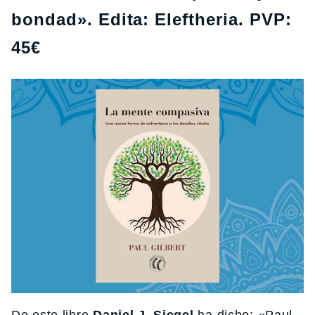
bondad». Edita: Eleftheria. PVP:
45€
De este libro
Daniel J. Siegel
ha dicho: «Paul