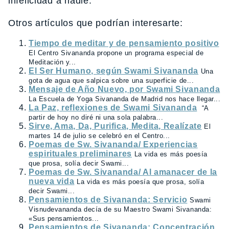
infelicidad a nadie.
Otros artículos que podrían interesarte:
Tiempo de meditar y de pensamiento positivo
El Centro Sivananda propone un programa especial de
Meditación y...
El Ser Humano, según Swami Sivananda
Una
gota de agua que salpica sobre una superficie de...
Mensaje de Año Nuevo, por Swami Sivananda
La Escuela de Yoga Sivananda de Madrid nos hace llegar...
La Paz, reflexiones de Swami Sivananda
“A
partir de hoy no diré ni una sola palabra...
Sirve, Ama, Da, Purifica, Medita, Realízate
El
martes 14 de julio se celebró en el Centro...
Poemas de Sw. Sivananda/ Experiencias
espirituales preliminares
La vida es más poesía
que prosa, solía decir Swami...
Poemas de Sw. Sivananda/ Al amanacer de la
nueva vida
La vida es más poesía que prosa, solía
decir Swami...
Pensamientos de Sivananda: Servicio
Swami
Visnudevananda decía de su Maestro Swami Sivananda:
«Sus pensamientos...
Pensamientos de Sivananda: Concentración