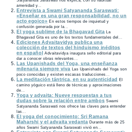
Satyananda Saraswati nos explica, con su habitual
amenidad y...
Entrevista a Swami Satyananda Saraswati:
«Enseñar es una gran responsabilidad, no un
acto egoico»
En estos tiempos de inquietud y
confusión generada por la...
El yoga sublime de la Bhagavad Gita
La
Bhagavad Gita es uno de los textos fundamentales del...
Ediciones Advaitavidya publica una
colección de textos del hinduismo inéditos
en español
Advaitavidya inaugura sello editorial para
dar a conocer obras relevantes...
Las Upanishads del Yoga, una enseñanza
milenaria siempre viva
Las Upanishads del Yoga son
poco conocidas y existen escasas traducciones...
La meditación tántrica, en su autenticidad
El
camino yóguico está lleno de técnicas y aproximaciones
de...
Yoga y advaita: Nueve respuestas a tus
dudas sobre la relación entre ambos
Swami
Satyananda Saraswati nos ofrece las claves para entender
las...
El yoga del conocimiento: Sri Ramana
Maharshi y el advaita vedanta
Durante más de 25
años Swami Satyananda Saraswati vivió en...