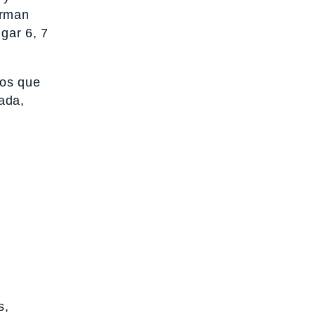
orman
gar 6, 7
los que
ada,
s,