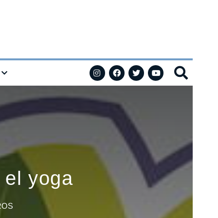
 el yoga
ROS