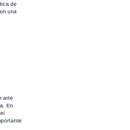
tica de
con una
 arte
a. En
el
mportante