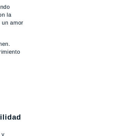
endo
on la
e un amor
men.
rimiento
bilidad
 y