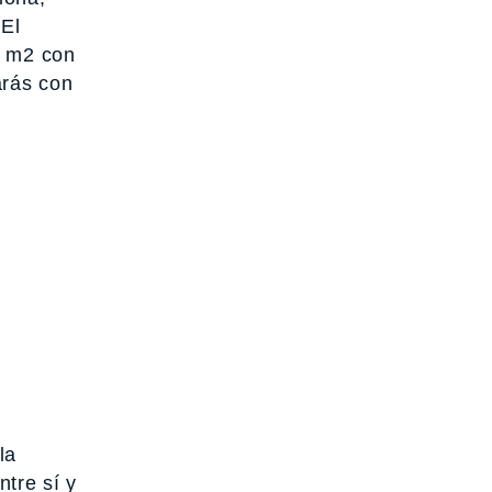
 El
0 m2 con
arás con
la
tre sí y