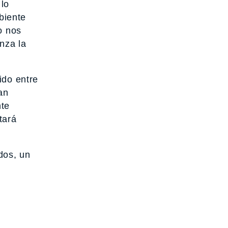
 lo
biente
o nos
nza la
ido entre
dan
nte
tará
dos, un