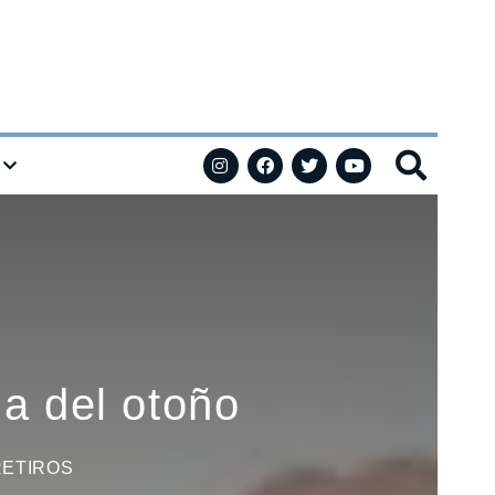
na del otoño
RETIROS