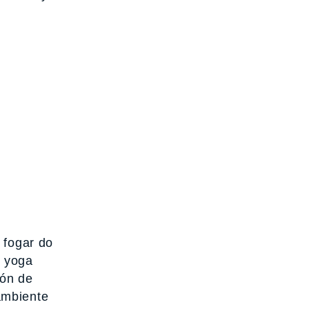
 fogar do
l yoga
ión de
ambiente