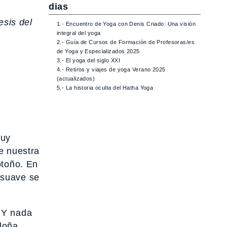
dias
esis del
1.- Encuentro de Yoga con Denis Criado: Una visión
integral del yoga
2.- Guía de Cursos de Formación de Profesoras/es
de Yoga y Especializados 2025
3.- El yoga del siglo XXI
4.- Retiros y viajes de yoga Verano 2025
(actualizados)
5.- La historia oculta del Hatha Yoga
muy
e nuestra
otoño. En
 suave se
. Y nada
loña,