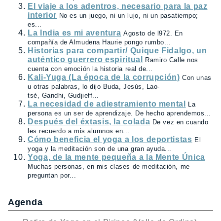
El viaje a los adentros, necesario para la paz
interior
No es un juego, ni un lujo, ni un pasatiempo;
es...
La India es mi aventura
Agosto de l972. En
compañía de Almudena Haurie pongo rumbo...
Historias para compartir/ Quique Fidalgo, un
auténtico guerrero espiritual
Ramiro Calle nos
cuenta con emoción la historia real de...
Kali-Yuga (La época de la corrupción)
Con unas
u otras palabras, lo dijo Buda, Jesús, Lao-
tsé, Gandhi, Gudjieff...
La necesidad de adiestramiento mental
La
persona es un ser de aprendizaje. De hecho aprendemos...
Después del éxtasis, la colada
De vez en cuando
les recuerdo a mis alumnos en...
Cómo beneficia el yoga a los deportistas
El
yoga y la meditación son de una gran ayuda...
Yoga, de la mente pequeña a la Mente Única
Muchas personas, en mis clases de meditación, me
preguntan por...
Agenda