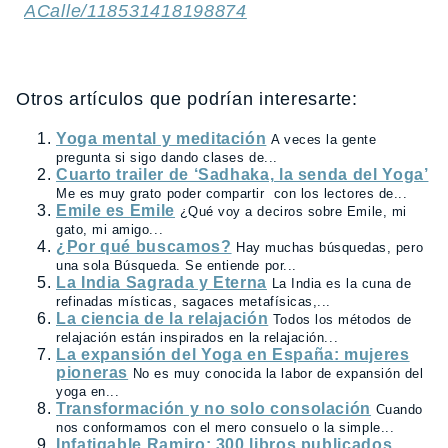
ACalle/118531418198874
Otros artículos que podrían interesarte:
Yoga mental y meditación
A veces la gente
pregunta si sigo dando clases de...
Cuarto trailer de ‘Sadhaka, la senda del Yoga’
Me es muy grato poder compartir con los lectores de...
Emile es Emile
¿Qué voy a deciros sobre Emile, mi
gato, mi amigo...
¿Por qué buscamos?
Hay muchas búsquedas, pero
una sola Búsqueda. Se entiende por...
La India Sagrada y Eterna
La India es la cuna de
refinadas místicas, sagaces metafísicas,...
La ciencia de la relajación
Todos los métodos de
relajación están inspirados en la relajación...
La expansión del Yoga en España: mujeres
pioneras
No es muy conocida la labor de expansión del
yoga en...
Transformación y no solo consolación
Cuando
nos conformamos con el mero consuelo o la simple...
Infatigable Ramiro: 300 libros publicados