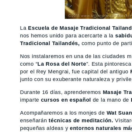
La
Escuela de Masaje Tradicional Tailan
nos hemos unido para acercarte a la
sabidu
Tradicional Tailandés,
como punto de parti
Nos instalaremos en una de las ciudades má
como “
La Rosa del Norte
”. Esta pintoresc
por el Rey Mengrai, fue capital del antiguo
junto con su exuberante naturaleza y privil
Durante 16 días, aprenderemos
Masaje Tra
imparte
cursos en español
de la mano de
Acompañaremos a los monjes de
Wat Suan
enseñarán
técnicas de meditación.
Visita
pequeñas aldeas y
entornos naturales má