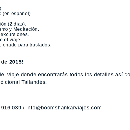
).
s (en español)
ón (2 días).
smo y Meditación.
y excursiones.
 el viaje.
cionado para traslados.
 de 2015!
del viaje donde encontrarás todos los detalles así c
icional Tailandés.
 916 039 /
info@boomshankarviajes.com