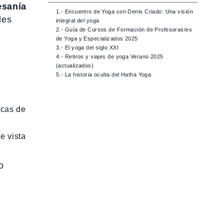
esanía
1.- Encuentro de Yoga con Denis Criado: Una visión
des
integral del yoga
2.- Guía de Cursos de Formación de Profesoras/es
de Yoga y Especializados 2025
3.- El yoga del siglo XXI
4.- Retiros y viajes de yoga Verano 2025
(actualizados)
5.- La historia oculta del Hatha Yoga
icas de
e vista
o