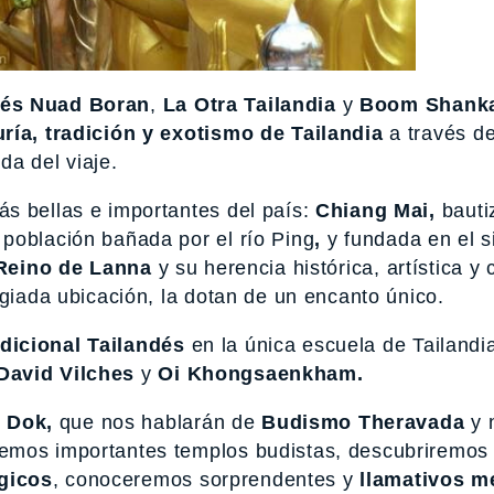
dés Nuad Boran
,
La Otra Tailandia
y
Boom Shanka
ría, tradición y exotismo de Tailandia
a través d
da del viaje.
s bellas e importantes del país:
Chiang Mai,
bauti
a población bañada por el río Ping
,
y fundada en el si
Reino de Lanna
y su herencia histórica, artística y c
egiada ubicación, la dotan de un encanto único.
dicional Tailandés
en la única escuela de Tailandi
David Vilches
y
Oi Khongsaenkham.
 Dok,
que nos hablarán de
Budismo Theravada
y 
remos importantes templos budistas, descubriremos
gicos
, conoceremos sorprendentes y
llamativos m