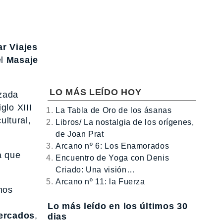
r Viajes
el
Masaje
LO MÁS LEÍDO HOY
zada
glo XIII
La Tabla de Oro de los ásanas
ultural,
Libros/ La nostalgia de los orígenes,
de Joan Prat
Arcano nº 6: Los Enamorados
a que
Encuentro de Yoga con Denis
Criado: Una visión…
Arcano nº 11: la Fuerza
nos
Lo más leído en los últimos 30
ercados
,
dias