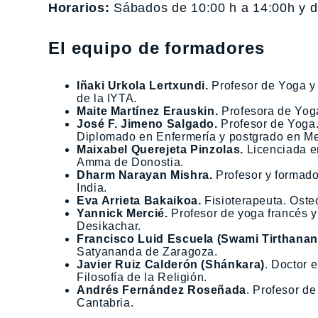
Horarios:
Sábados de 10:00 h a 14:00h y d
El equipo de formadores
Iñaki Urkola Lertxundi.
Profesor de Yoga y
de la IYTA.
Maite Martínez Erauskin.
Profesora de Yoga
José F. Jimeno Salgado.
Profesor de Yoga.
Diplomado en Enfermería y postgrado en Me
Maixabel Querejeta Pinzolas.
Licenciada e
Amma de Donostia.
Dharm Narayan Mishra.
Profesor y formado
India.
Eva Arrieta Bakaikoa.
Fisioterapeuta. Oste
Yannick Mercié.
Profesor de yoga francés y
Desikachar.
Francisco Luid Escuela (Swami Tirthanan
Satyananda de Zaragoza.
Javier Ruiz Calderón (Shánkara)
. Doctor e
Filosofía de la Religión.
Andrés Fernández Roseñada
. Profesor de
Cantabria.