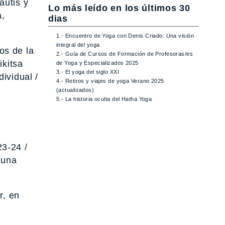
autis y
Lo más leído en los últimos 30
a,
dias
1.- Encuentro de Yoga con Denis Criado: Una visión
integral del yoga
os de la
2.- Guía de Cursos de Formación de Profesoras/es
ikitsa
de Yoga y Especializados 2025
3.- El yoga del siglo XXI
ividual /
4.- Retiros y viajes de yoga Verano 2025
(actualizados)
5.- La historia oculta del Hatha Yoga
23-24 /
guna
r, en