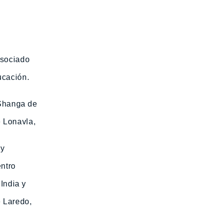
asociado
ucación.
.
 Shanga de
 Lonavla,
 y
entro
 India y
e Laredo,