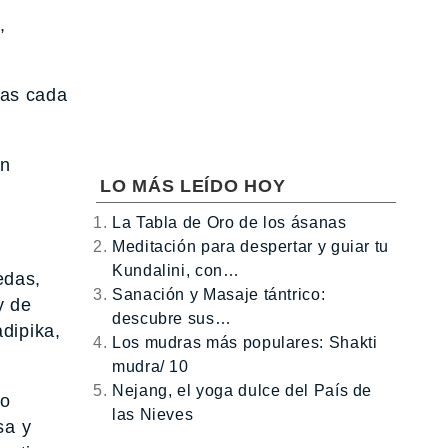
,
ías cada
ón
LO MÁS LEÍDO HOY
La Tabla de Oro de los ásanas
Meditación para despertar y guiar tu
Kundalini, con…
edas,
Sanación y Masaje tántrico:
y de
descubre sus…
dipika,
Los mudras más populares: Shakti
mudra/ 10
Nejang, el yoga dulce del País de
jo
las Nieves
sa y