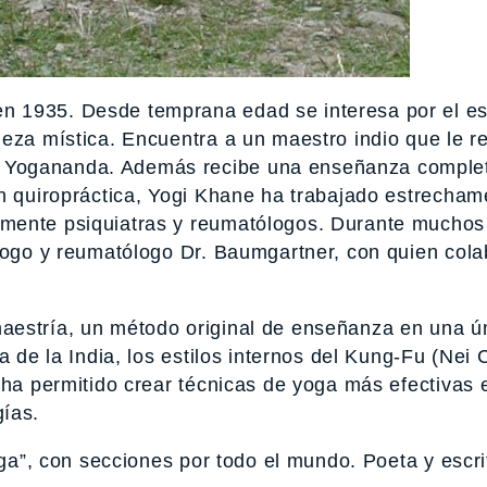
n 1935. Desde temprana edad se interesa por el esp
eza mística. Encuentra a un maestro indio que le re
 Yogananda. Además recibe una enseñanza complet
en quiropráctica, Yogi Khane ha trabajado estrecha
lmente psiquiatras y reumatólogos. Durante muchos
ólogo y reumatólogo Dr. Baumgartner, con quien col
aestría, un método original de enseñanza en una ú
 de la India, los estilos internos del Kung-Fu (Nei C
 ha permitido crear técnicas de yoga más efectivas 
ías.
oga”, con secciones por todo el mundo. Poeta y escri