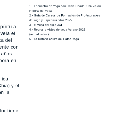
1.- Encuentro de Yoga con Denis Criado: Una visión
integral del yoga
2.- Guía de Cursos de Formación de Profesoras/es
de Yoga y Especializados 2025
3.- El yoga del siglo XXI
íritu a
4.- Retiros y viajes de yoga Verano 2025
vela el
(actualizados)
5.- La historia oculta del Hatha Yoga
a del
mente con
 años
abora en
nica
hia) y el
en la
tor tiene