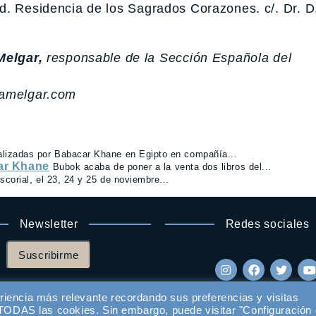
d. Residencia de los Sagrados Corazones. c/. Dr. D
Melgar,
responsable de la Sección Española del
tamelgar.com
alizadas por Babacar Khane en Egipto en compañía...
car Khane
Bubok acaba de poner a la venta dos libros del...
scorial, el 23, 24 y 25 de noviembre...
Newsletter
Redes sociales
Suscribirme
riencia más relevante recordando sus preferencias y visitas
e TODAS las cookies. Sin embargo, puede visitar "Configuración