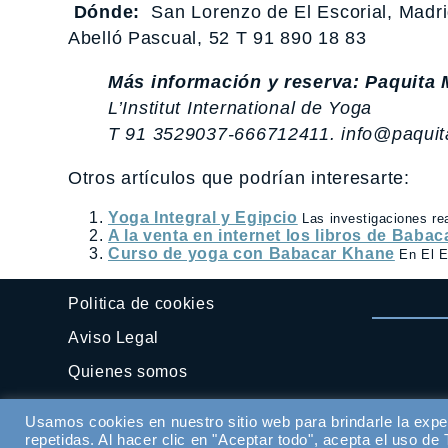
Dónde:
San Lorenzo de El Escorial, Madri
Abelló Pascual, 52 T 91 890 18 83
Más información y reserva: Paquita 
L’Institut International de Yoga
T 91 3529037-666712411. info@paqui
Otros artículos que podrían interesarte:
Yoga Integral y Egipcio
Las investigaciones re
A la venta en internet los libros de Baba
Curso de yoga con Babacar Khane
En El E
Politica de cookies
Aviso Legal
Quienes somos
Contactar
Usamos cookies en nuestro sitio web para brindarle la expe
repetidas. Al hacer clic en "Aceptar todo", acepta el uso d