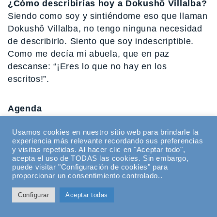
¿Cómo describirías hoy a Dokushô Villalba?
Siendo como soy y sintiéndome eso que llaman
Dokushô Villalba, no tengo ninguna necesidad
de describirlo. Siento que soy indescriptible.
Como me decía mi abuela, que en paz
descanse: “¡Eres lo que no hay en los
escritos!”.
Agenda
» Retiro de Yoga en el Pirineo (Valle de Ordino)
Usamos cookies en nuestro sitio web para brindarle la
01 08 2026 | Retiro
experiencia más relevante recordando sus preferencias
y visitas repetidas. Al hacer clic en "Aceptar todo",
» más info
acepta el uso de TODAS las cookies. Sin embargo,
puede visitar "Configuración de cookies" para
» Bhagavad Gita desde dentro Y+
proporcionar un consentimiento controlado..
01 08 2026 | Curso
» más info
Configurar
Aceptar todas
» Curso de Formación de Profesores de Yoga