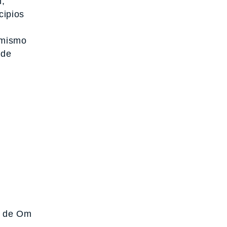
n,
cipios
o mismo
 de
r de Om