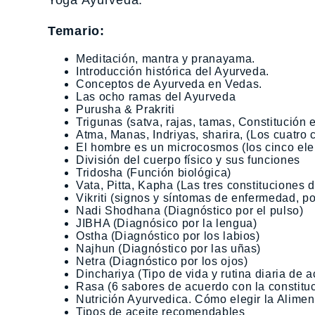
Yoga Ayurveda.
Temario:
Meditación, mantra y pranayama.
Introducción histórica del Ayurveda.
Conceptos de Ayurveda en Vedas.
Las ocho ramas del Ayurveda
Purusha & Prakriti
Trigunas (satva, rajas, tamas, Constitución e
Atma, Manas, Indriyas, sharira, (Los cuatro 
El hombre es un microcosmos (los cinco el
División del cuerpo físico y sus funciones
Tridosha (Función biológica)
Vata, Pitta, Kapha (Las tres constituciones 
Vikriti (signos y síntomas de enfermedad, p
Nadi Shodhana (Diagnóstico por el pulso)
JIBHA (Diagnósico por la lengua)
Ostha (Diagnóstico por los labios)
Najhun (Diagnóstico por las uñas)
Netra (Diagnóstico por los ojos)
Dinchariya (Tipo de vida y rutina diaria de 
Rasa (6 sabores de acuerdo con la constitu
Nutrición Ayurvedica. Cómo elegir la Alim
Tipos de aceite recomendables