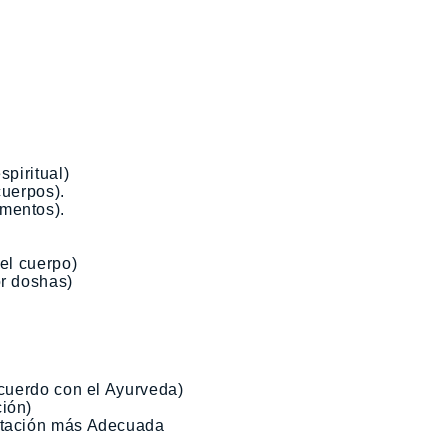
spiritual)
cuerpos).
ementos).
del cuerpo)
or doshas)
acuerdo con el Ayurveda)
ción)
entación más Adecuada