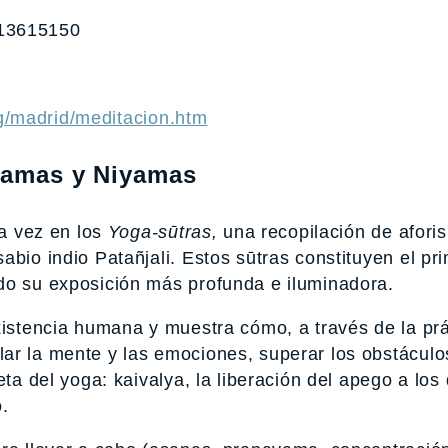
913615150
g/madrid/meditacion.htm
 Yamas y Niyamas
ra vez en los
Yoga-sūtras,
una recopilación de afori
abio indio Patañjali. Estos sūtras constituyen el pr
do su exposición más profunda e iluminadora.
xistencia humana y muestra cómo, a través de la prá
ar la mente y las emociones, superar los obstáculo
eta del yoga: kaivalya, la liberación del apego a los
.