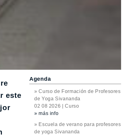
Agenda
bre
» Curso de Formación de Profesores
r este
de Yoga Sivananda
jor
02 08 2026 | Curso
» más info
s
» Escuela de verano para profesores
n
de yoga Sivananda