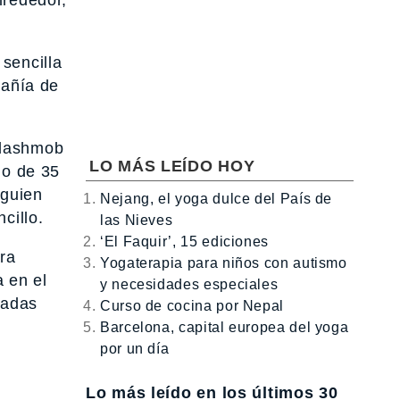
sencilla
pañía de
Flashmob
LO MÁS LEÍDO HOY
io de 35
lguien
Nejang, el yoga dulce del País de
cillo.
las Nieves
‘El Faquir’, 15 ediciones
ara
Yogaterapia para niños con autismo
a en el
y necesidades especiales
radas
Curso de cocina por Nepal
Barcelona, capital europea del yoga
por un día
Lo más leído en los últimos 30