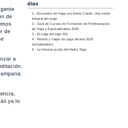
dias
 gente
1.- Encuentro de Yoga con Denis Criado: Una visión
ón de
integral del yoga
lemos
2.- Guía de Cursos de Formación de Profesoras/es
de Yoga y Especializados 2025
or de
3.- El yoga del siglo XXI
ue
4.- Retiros y viajes de yoga Verano 2025
(actualizados)
5.- La historia oculta del Hatha Yoga
enzar a
ditación.
 campana.
sencia,
ás ya lo