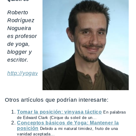
Roberto
Rodríguez
Nogueira
es profesor
de yoga,
blogger y
escritor.
http://yogavalladolid.neositios.com/
Otros artículos que podrían interesarte:
Tomar la posición: vinyasa táctico
En palabras
de Edward Clark (Cirque du soleil de un...
Conceptos básicos de Yoga: Mantener la
posición
Debido a mi natural timidez, fruto de una
vanidad aceptada...