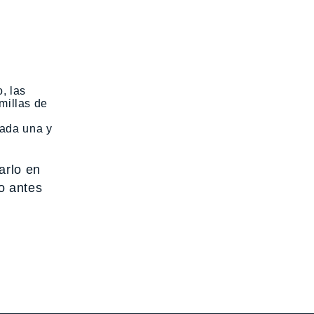
, las
millas de
cada una y
arlo en
o antes