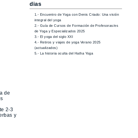
dias
1.- Encuentro de Yoga con Denis Criado: Una visión
integral del yoga
2.- Guía de Cursos de Formación de Profesoras/es
de Yoga y Especializados 2025
3.- El yoga del siglo XXI
4.- Retiros y viajes de yoga Verano 2025
(actualizados)
5.- La historia oculta del Hatha Yoga
da de
as
te 2-3
erbas y