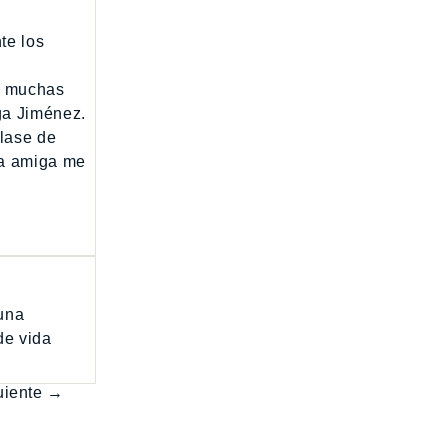
te los
.
en muchas
ga Jiménez.
lase de
na amiga me
 una
de vida
uiente →