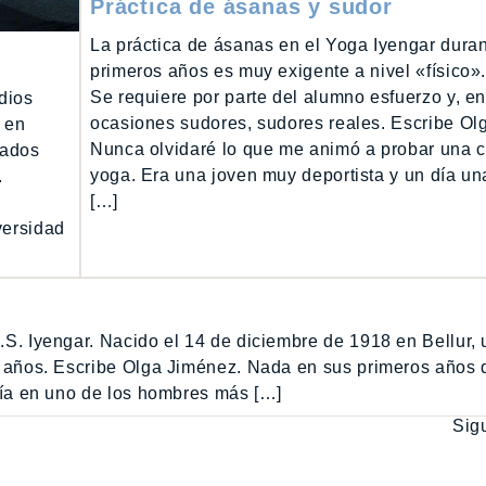
Práctica de ásanas y sudor
La práctica de ásanas en el Yoga Iyengar duran
primeros años es muy exigente a nivel «físico»
Se requiere por parte del alumno esfuerzo y, 
dios
ocasiones sudores, sudores reales. Escribe Ol
s en
Nunca olvidaré lo que me animó a probar una c
tados
yoga. Era una joven muy deportista y un día u
.
[…]
versidad
.S. Iyengar. Nacido el 14 de diciembre de 1918 en Bellur,
99 años. Escribe Olga Jiménez. Nada en sus primeros años 
iría en uno de los hombres más […]
Sig