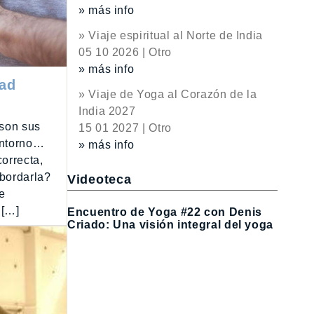
» más info
» Viaje espiritual al Norte de India
05 10 2026 | Otro
» más info
dad
» Viaje de Yoga al Corazón de la
India 2027
 son sus
15 01 2027 | Otro
 entorno…
» más info
orrecta,
abordarla?
Videoteca
e
 […]
Encuentro de Yoga #22 con Denis
Criado: Una visión integral del yoga