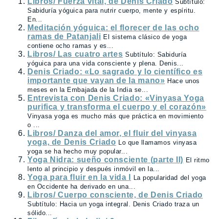
Libros/ Fuerza vital, de Denis Criado
Subtítulo:
Sabiduría yóguica para nutrir cuerpo, mente y espíritu.
En...
Meditación yóguica: el florecer de las ocho
ramas de Patanjali
El sistema clásico de yoga
contiene ocho ramas y es...
Libros/ Las cuatro artes
Subtítulo: Sabiduría
yóguica para una vida consciente y plena. Denis...
Denis Criado: «Lo sagrado y lo científico es
importante que vayan de la mano»
Hace unos
meses en la Embajada de la India se...
Entrevista con Denis Criado: «Vinyasa Yoga
purifica y transforma el cuerpo y el corazón»
Vinyasa yoga es mucho más que práctica en movimiento
o ...
Libros/ Danza del amor, el fluir del vinyasa
yoga, de Denis Criado
Lo que llamamos vinyasa
yoga se ha hecho muy popular...
Yoga Nidra: sueño consciente (parte II)
El ritmo
lento al principio y después inmóvil en la...
Yoga para fluir en la vida I
La popularidad del yoga
en Occidente ha derivado en una...
Libros/ Cuerpo consciente, de Denis Criado
Subtítulo: Hacia un yoga integral. Denis Criado traza un
sólido...