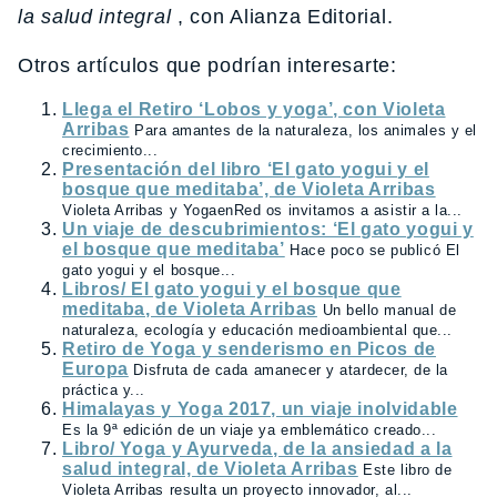
la salud integral
, con Alianza Editorial.
Otros artículos que podrían interesarte:
Llega el Retiro ‘Lobos y yoga’, con Violeta
Arribas
Para amantes de la naturaleza, los animales y el
crecimiento...
Presentación del libro ‘El gato yogui y el
bosque que meditaba’, de Violeta Arribas
Violeta Arribas y YogaenRed os invitamos a asistir a la...
Un viaje de descubrimientos: ‘El gato yogui y
el bosque que meditaba’
Hace poco se publicó El
gato yogui y el bosque...
Libros/ El gato yogui y el bosque que
meditaba, de Violeta Arribas
Un bello manual de
naturaleza, ecología y educación medioambiental que...
Retiro de Yoga y senderismo en Picos de
Europa
Disfruta de cada amanecer y atardecer, de la
práctica y...
Himalayas y Yoga 2017, un viaje inolvidable
Es la 9ª edición de un viaje ya emblemático creado...
Libro/ Yoga y Ayurveda, de la ansiedad a la
salud integral, de Violeta Arribas
Este libro de
Violeta Arribas resulta un proyecto innovador, al...