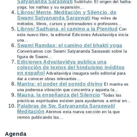
Satyananda Saraswati
Subtítulo: El origen del hatha-
yoga, los nathas y su expansión...
Libros/ Mente, Meditación y Silencio, de
Swami Satyananda Saraswati
Hay miles de
métodos, libros, cursos y entrenadores o profesores...
Libros/ Sadhana, el camino a la Plenitud
Con
este nuevo libro, la editorial Ediciones Advaitavidya inicia
una...
Swami Ramdas: el camino del bhakti yoga
Conversamos con Swami Satyananda Saraswati sobre la
figura de Swami...
Ediciones Advaitavidya publica una
colección de textos del hinduismo inéditos
en español
Advaitavidya inaugura sello editorial para
dar a conocer obras relevantes...
Mantra: el poder del sonido divino
El mantra es
una poderosa vibración que concentra y aquieta la...
Mauna, la enseñanza del Silencio
“Todas las
prácticas espirituales existen para ayudarnos a entrar en...
Palabras de Sw. Satyananda Saraswati/
Meditación
Abrimos esta nueva sección en la que
iremos publicando las...
Agenda