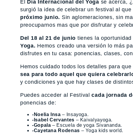
El
Día Internacional del Yoga
se acerca, ¿
surgió la idea de celebrar un festival al q
próximo junio.
Sin aglomeraciones, sin mas
preocuparnos mas que por disfrutar y celeb
Del 18 al 21 de junio
tienes la oportunidad 
Yoga.
Hemos creado una versión lo más par
disfrutes en tu casa: ponencias, clases, co
Hemos cuidado todos los detalles para que 
sea para todo aquel que quiera celebrarl
y condiciones ya que hay clases de distintos 
Puedes acceder al Festival
cada jornada d
ponencias de:
-Noelia Insa
– Insayoga.
-Isabel Cervantes
– Kaivalyayoga.
-Gopala
– Escuela de yoga Sivananda.
-Cayetana Rodenas
– Yoga kids world.