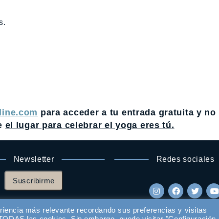
s.
line.com
para acceder a tu entrada gratuita y no 
ue
el lugar para celebrar el yoga eres tú.
Newsletter
Redes sociales
Suscribirme
riencia más relevante recordando sus preferencias y visitas