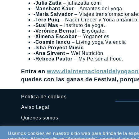
-Julia Zatta
– juliazatta.com
-Manshant Kaur
– Amantes del yoga.
-María Salvador
– Viajes transformacionale
-Tere Puig
– Nacer Crecer y Yoga orgánico.
-Susi Mas
– Instituto de yoga.
-Verónica Bernal
– Enyógate.
-Ximena Escobar
– Yoganet.es
-Cosmin Iancu
– Living yoga Valencia
-Isha Proyect Music
-Ana Sirvent
– WellNutrición.
-Rebeca Pastor
– My Personal Food.
Entra en
www.diainternacionaldelyogaon
quedes con las ganas de Festival, porq
Politica de cookies
Aviso Legal
Quienes somos
Contactar
Usamos cookies en nuestro sitio web para brindarle la expe