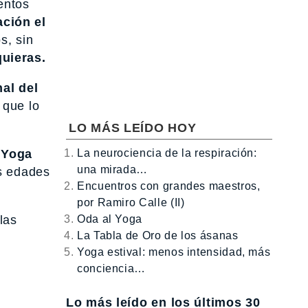
entos
ción el
s, sin
quieras.
nal del
 que lo
LO MÁS LEÍDO HOY
La neurociencia de la respiración:
l Yoga
una mirada…
as edades
Encuentros con grandes maestros,
por Ramiro Calle (II)
Oda al Yoga
las
La Tabla de Oro de los ásanas
Yoga estival: menos intensidad, más
conciencia…
Lo más leído en los últimos 30