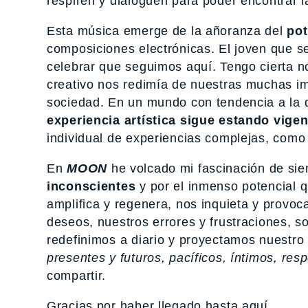
respiren y dialoguen para poder encontrar 
Esta música emerge de la añoranza del
pot
composiciones electrónicas. El joven que 
celebrar que seguimos aquí. Tengo cierta no
creativo nos redimía de nuestras muchas im
sociedad. En un mundo con tendencia a la d
experiencia artística sigue estando vig
individual de experiencias complejas, como 
En
MOON
he volcado mi fascinación de sie
inconscientes
y por el inmenso potencial q
amplifica y regenera, nos inquieta y provo
deseos, nuestros errores y frustraciones, 
redefinimos a diario y proyectamos nuestro
presentes y futuros, pacíficos, íntimos, resp
compartir.
Gracias por haber llegado hasta aquí.