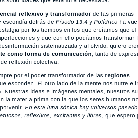
las sonoridades que esta luna necesitaba.
encial reflexivo y transformador
de las primeras
se escondía detrás de
Físodo 13.4
y
Polídrico
ha vuel
stalgia por los tiempos en los que creíamos que el
perfecciones y que con ello podíamos transformar 
esinformación sistematizada y al olvido, quiero cr
ente como forma de comunicación,
tanto de expres
de reflexión colectiva.
mpre por el poder transformador de las
regiones
ue esconden. El otro lado de la mente nos nutre e i
ca. Nuestras ideas e imágenes mentales, nuestros s
son la materia prima con la que los seres humanos n
 porvenir.
En esta luna sónica hay universos pasado
etuosos, reflexivos, excitantes y libres,
que espero 