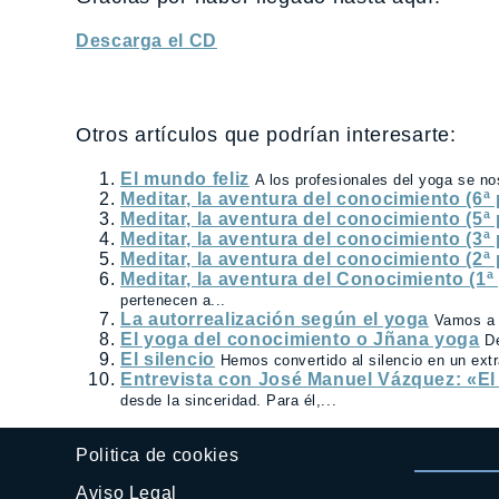
Descarga el CD
Otros artículos que podrían interesarte:
El mundo feliz
A los profesionales del yoga se n
Meditar, la aventura del conocimiento (6ª 
Meditar, la aventura del conocimiento (5ª 
Meditar, la aventura del conocimiento (3ª 
Meditar, la aventura del conocimiento (2ª 
Meditar, la aventura del Conocimiento (1ª 
pertenecen a...
La autorrealización según el yoga
Vamos a 
El yoga del conocimiento o Jñana yoga
D
El silencio
Hemos convertido al silencio en un extr
Entrevista con José Manuel Vázquez: «El 
desde la sinceridad. Para él,...
Politica de cookies
Aviso Legal