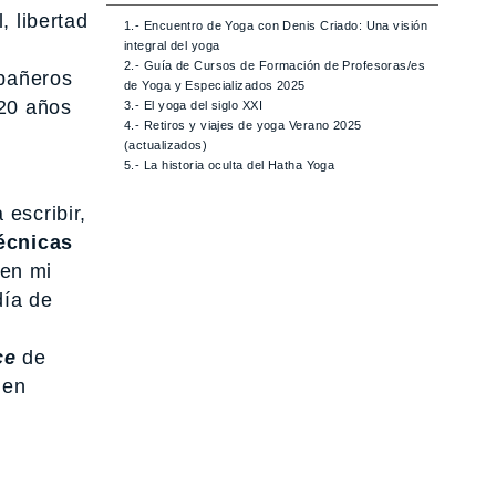
, libertad
1.- Encuentro de Yoga con Denis Criado: Una visión
integral del yoga
2.- Guía de Cursos de Formación de Profesoras/es
mpañeros
de Yoga y Especializados 2025
 20 años
3.- El yoga del siglo XXI
4.- Retiros y viajes de yoga Verano 2025
(actualizados)
5.- La historia oculta del Hatha Yoga
i
 escribir,
técnicas
 en mi
día de
e
ce
de
 en