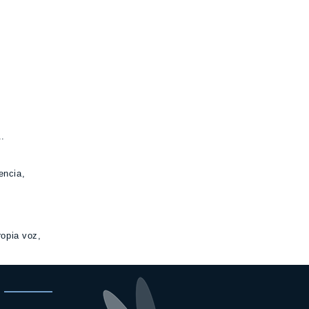
..
encia,
ropia voz,