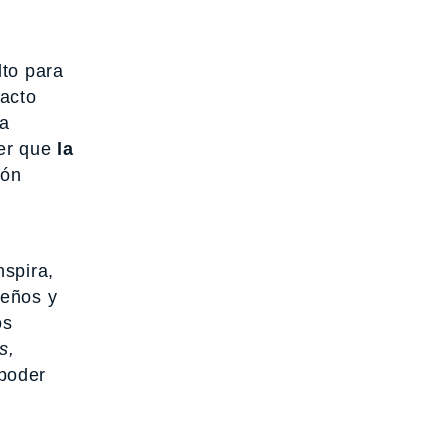
to para
 acto
la
eer que
la
ión
nspira,
ueños y
os
s,
poder