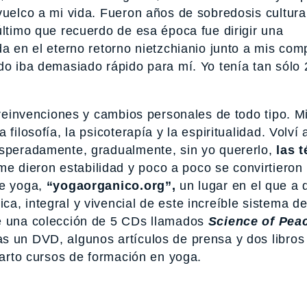
vuelco a mi vida. Fueron años de sobredosis cultural
último que recuerdo de esa época fue dirigir una
da en el eterno retorno nietzchianio junto a mis co
odo iba demasiado rápido para mí. Yo tenía tan sólo
s reinvenciones y cambios personales de todo tipo. M
ilosofía, la psicoterapía y la espiritualidad. Volví a
esperadamente, gradualmente, sin yo quererlo,
las 
e dieron estabilidad y poco a poco se convirtieron
de yoga,
“yogaorganico.org”,
un lugar en el que a 
a, integral y vivencial de este increíble sistema d
bé una colección de 5 CDs llamados
Science of Pea
s un DVD, algunos artículos de prensa y dos libros
mparto cursos de formación en yoga.