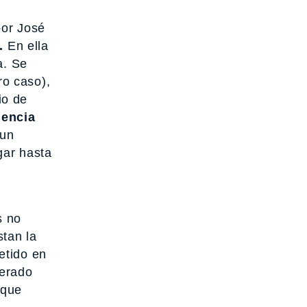
por José
.
En ella
a. Se
ro caso),
io de
gencia
 un
gar hasta
s no
stan la
etido en
perado
 que