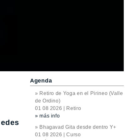
Agenda
» Retiro de Yoga en el Pirineo (Valle
de Ordino)
01 08 2026 | Retiro
» más info
uedes
» Bhagavad Gita desde dentro Y+
01 08 2026 | Curso