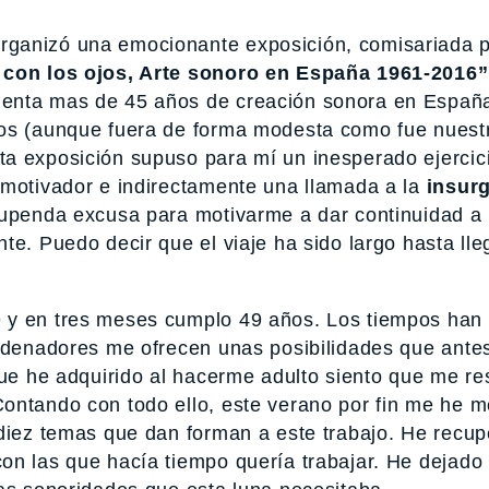
rganizó una emocionante exposición, comisariada 
con los ojos, Arte sonoro en España 1961-2016”
menta mas de 45 años de creación sonora en Españ
mos (aunque fuera de forma modesta como fue nuest
a exposición supuso para mí un inesperado ejercic
 motivador e indirectamente una llamada a la
insur
tupenda excusa para motivarme a dar continuidad a
te. Puedo decir que el viaje ha sido largo hasta lle
.
 y en tres meses cumplo 49 años. Los tiempos han
ordenadores me ofrecen unas posibilidades que ante
que he adquirido al hacerme adulto siento que me re
ontando con todo ello, este verano por fin me he m
 diez temas que dan forman a este trabajo. He recu
on las que hacía tiempo quería trabajar. He dejado