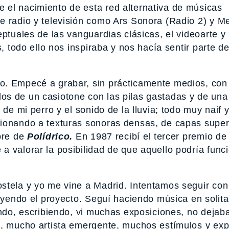
 el nacimiento de esta red alternativa de músicas
e radio y televisión como Ars Sonora (Radio 2) y Me
ptuales de las vanguardias clásicas, el videoarte y 
s, todo ello nos inspiraba y nos hacía sentir parte d
o. Empecé a grabar, sin prácticamente medios, con 
os de un casiotone con las pilas gastadas y de una
 de mi perro y el sonido de la lluvia; todo muy naif 
cionando a texturas sonoras densas, de capas supe
bre de
Polídrico.
En 1987 recibí el tercer premio de
a valorar la posibilidad de que aquello podría func
stela y yo me vine a Madrid. Intentamos seguir con
luyendo el proyecto. Seguí haciendo música en solita
ando, escribiendo, vi muchas exposiciones, no dejaba
a, mucho artista emergente, muchos estímulos y exp