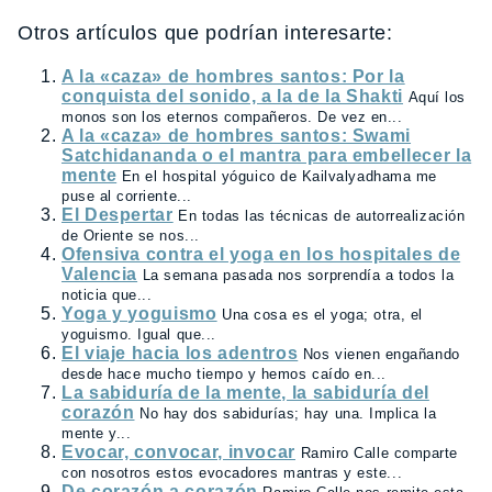
Otros artículos que podrían interesarte:
A la «caza» de hombres santos: Por la
conquista del sonido, a la de la Shakti
Aquí los
monos son los eternos compañeros. De vez en...
A la «caza» de hombres santos: Swami
Satchidananda o el mantra para embellecer la
mente
En el hospital yóguico de Kailvalyadhama me
puse al corriente...
El Despertar
En todas las técnicas de autorrealización
de Oriente se nos...
Ofensiva contra el yoga en los hospitales de
Valencia
La semana pasada nos sorprendía a todos la
noticia que...
Yoga y yoguismo
Una cosa es el yoga; otra, el
yoguismo. Igual que...
El viaje hacia los adentros
Nos vienen engañando
desde hace mucho tiempo y hemos caído en...
La sabiduría de la mente, la sabiduría del
corazón
No hay dos sabidurías; hay una. Implica la
mente y...
Evocar, convocar, invocar
Ramiro Calle comparte
con nosotros estos evocadores mantras y este...
De corazón a corazón