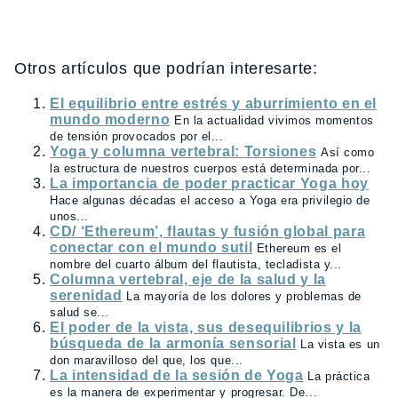
Otros artículos que podrían interesarte:
El equilibrio entre estrés y aburrimiento en el
mundo moderno
En la actualidad vivimos momentos
de tensión provocados por el...
Yoga y columna vertebral: Torsiones
Así como
la estructura de nuestros cuerpos está determinada por...
La importancia de poder practicar Yoga hoy
Hace algunas décadas el acceso a Yoga era privilegio de
unos...
CD/ ‘Ethereum’, flautas y fusión global para
conectar con el mundo sutil
Ethereum es el
nombre del cuarto álbum del flautista, tecladista y...
Columna vertebral, eje de la salud y la
serenidad
La mayoría de los dolores y problemas de
salud se...
El poder de la vista, sus desequilibrios y la
búsqueda de la armonía sensorial
La vista es un
don maravilloso del que, los que...
La intensidad de la sesión de Yoga
La práctica
es la manera de experimentar y progresar. De...