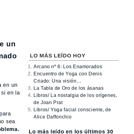
ne un
rmado
LO MÁS LEÍDO HOY
Arcano nº 6: Los Enamorados
Encuentro de Yoga con Denis
Criado: Una visión…
a en un
La Tabla de Oro de los ásanas
si en la
Libros/ La nostalgia de los orígenes,
de Joan Prat
Libros/ Yoga facial consciente, de
 para
Alice Daffonchio
no sea
oblema.
Lo más leído en los últimos 30