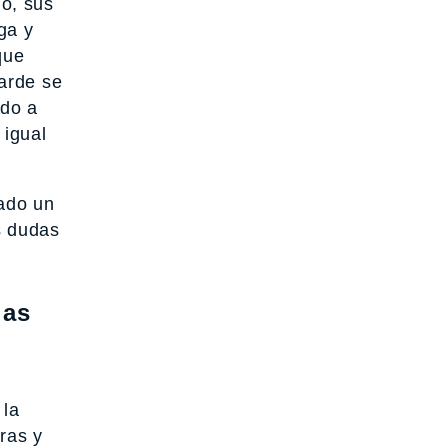
o, sus
ga y
que
arde se
ndo a
 igual
eado un
s dudas
las
 la
ras y