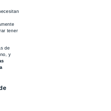
necesitan
lamente
ar tener
as de
no, y
as
da
 de