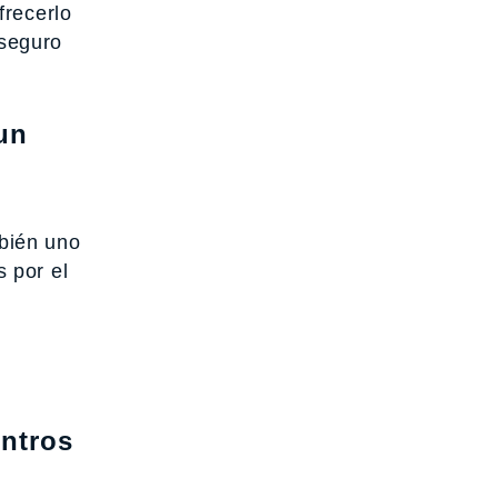
frecerlo
 seguro
un
bién uno
 por el
entros