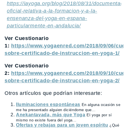
https://iayoga.org/blog/2018/08/31/documentacio
oficial-relativa-a-la-formacion-y-a-la-
ensenanza-del-yoga-en-espana-
particularmente-en-andalucia/
Ver Cuestionario
1:
https://www.yogaenred.com/2018/09/06/cues
sobre-certificado-de-instruccion-en-yoga-1/
Ver Cuestionario
2:
https://www.yogaenred.com/2018/09/10/cues
sobre-certificado-de-instruccion-en-yoga-2/
Otros artículos que podrían interesarte:
Iluminaciones espontáneas
En alguna ocasión se
me ha presentado alguien diciéndome que...
Anekantavada, más que Yoga
El yoga por sí
mismo no existe fuera del yoga...
Ofertas y rebajas para un joven espíritu
¿Qué