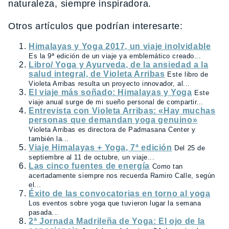
naturaleza, siempre inspiradora.
Otros artículos que podrían interesarte:
Himalayas y Yoga 2017, un viaje inolvidable
Es la 9ª edición de un viaje ya emblemático creado...
Libro/ Yoga y Ayurveda, de la ansiedad a la
salud integral, de Violeta Arribas
Este libro de
Violeta Arribas resulta un proyecto innovador, al...
El viaje más soñado: Himalayas y Yoga
Este
viaje anual surge de mi sueño personal de compartir...
Entrevista con Violeta Arribas: «Hay muchas
personas que demandan yoga genuino»
Violeta Arribas es directora de Padmasana Center y
también la...
Viaje Himalayas + Yoga, 7ª edición
Del 25 de
septiembre al 11 de octubre, un viaje...
Las cinco fuentes de energía
Como tan
acertadamente siempre nos recuerda Ramiro Calle, según
el...
Éxito de las convocatorias en torno al yoga
Los eventos sobre yoga que tuvieron lugar la semana
pasada...
2ª Jornada Madrileña de Yoga: El ojo de la