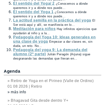
El sentido del Yoga/ 2
¿Conocemos a dónde
queremos ir y a dónde nos puede...
El sentido del Yoga 1
¿Conocemos a dónde
queremos ir y a dónde nos puede...
La actitud semilla en la práctica del yoga
El
Ser está aquí y allí, se manifiesta en lo...
Meditación para niños
Hay infinitos ejercicios que
ayudarán al niño y a la...
Pedagogía del Yoga 10: Ideas generales en
una clase de yoga
Empezar a dar clases es, sin
duda, un reto. No...
Pedagogía del yoga 9: La demanda del
alumno (2ª parte)
Julián Peragón (Arjuna) sigue
desgranando las demandas que llevan en...
Agenda
» Retiro de Yoga en el Pirineo (Valle de Ordino)
01 08 2026 | Retiro
» más info
» Bhagavad Gita desde dentro Y+