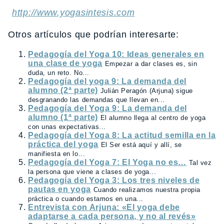
http://www.yogasintesis.com
Otros artículos que podrían interesarte:
Pedagogía del Yoga 10: Ideas generales en
una clase de yoga
Empezar a dar clases es, sin
duda, un reto. No...
Pedagogía del yoga 9: La demanda del
alumno (2ª parte)
Julián Peragón (Arjuna) sigue
desgranando las demandas que llevan en...
Pedagogía del Yoga 9: La demanda del
alumno (1ª parte)
El alumno llega al centro de yoga
con unas expectativas...
Pedagogía del Yoga 8: La actitud semilla en la
práctica del yoga
El Ser está aquí y allí, se
manifiesta en lo...
Pedagogía del Yoga 7: El Yoga no es…
Tal vez
la persona que viene a clases de yoga...
Pedagogía del Yoga 3: Los tres niveles de
pautas en yoga
Cuando realizamos nuestra propia
práctica o cuando estamos en una...
Entrevista con Arjuna: «El yoga debe
adaptarse a cada persona, y no al revés»