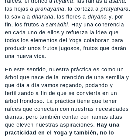
raíces, el tronco a
niyama
, las ramas a
āsana
,
las hojas a
prānāyāma
, la corteza a
pratyāhāra
,
la savia a
dhāranā
, las flores a
dhyāna
y, por
fin, los frutos a
samādhi
. Hay una coherencia
en cada uno de ellos y refuerza la idea que
todos los elementos del Yoga colaboran para
producir unos frutos jugosos, frutos que darán
una nueva vida.
En este sentido, nuestra práctica es como un
árbol que nace de la intención de una semilla y
que día a día vamos regando, podando y
fertilizando a fin de que se convierta en un
árbol frondoso. La práctica tiene que tener
raíces que conecten con nuestras necesidades
diarias, pero también contar con ramas altas
que eleven nuestras aspiraciones.
Hay una
practicidad en el Yoga y también, no lo