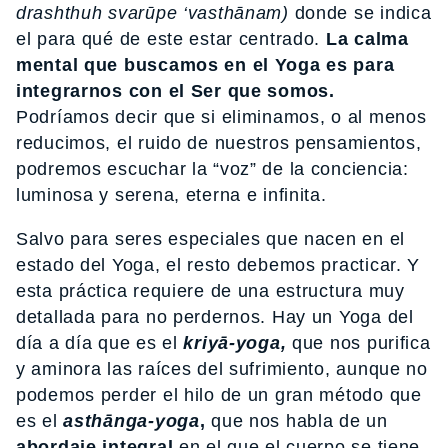
drashthuh svarūpe ‘vasthānam)
donde se indica
el para qué de este estar centrado.
La calma
mental que buscamos en el Yoga es para
integrarnos con el Ser que somos.
Podríamos decir que si eliminamos, o al menos
reducimos, el ruido de nuestros pensamientos,
podremos escuchar la “voz” de la conciencia:
luminosa y serena, eterna e infinita.
Salvo para seres especiales que nacen en el
estado del Yoga, el resto debemos practicar. Y
esta práctica requiere de una estructura muy
detallada para no perdernos. Hay un Yoga del
día a día que es el
kriyā-yoga,
que nos purifica
y aminora las raíces del sufrimiento, aunque no
podemos perder el hilo de un gran método que
es el
asthānga-yoga
,
que nos habla de un
abordaje integral
en el que el cuerpo se tiene