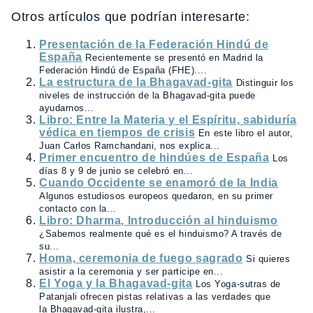
Otros artículos que podrían interesarte:
Presentación de la Federación Hindú de
España
Recientemente se presentó en Madrid la
Federación Hindú de España (FHE)....
La estructura de la Bhagavad-gita
Distinguir los
niveles de instrucción de la Bhagavad-gita puede
ayudarnos...
Libro: Entre la Materia y el Espíritu, sabiduría
védica en tiempos de crisis
En este libro el autor,
Juan Carlos Ramchandani, nos explica...
Primer encuentro de hindúes de España
Los
días 8 y 9 de junio se celebró en...
Cuando Occidente se enamoró de la India
Algunos estudiosos europeos quedaron, en su primer
contacto con la...
Libro: Dharma, Introducción al hinduismo
¿Sabemos realmente qué es el hinduismo? A través de
su...
Homa, ceremonia de fuego sagrado
Si quieres
asistir a la ceremonia y ser participe en...
El Yoga y la Bhagavad-gita
Los Yoga-sutras de
Patanjali ofrecen pistas relativas a las verdades que
la Bhagavad-gita ilustra,...