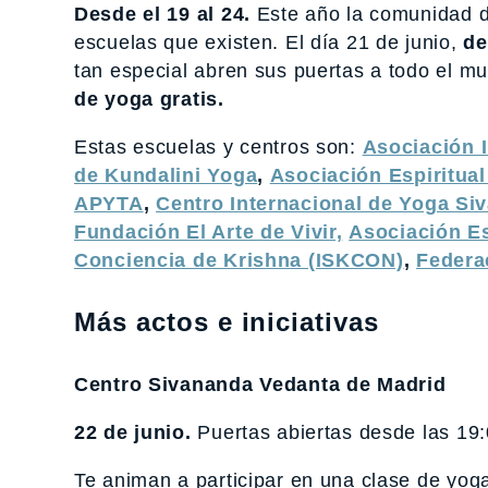
Desde el 19 al 24.
Este año la comunidad de
escuelas que existen. El día 21 de junio,
de
tan especial abren sus puertas a todo el m
de yoga gratis.
Estas escuelas y centros son:
Asociación 
de Kundalini Yoga
,
Asociación Espiritua
APYTA
,
Centro Internacional de Yoga Si
Fundación El Arte de Vivir,
Asociación E
Conciencia de Krishna (ISKCON)
,
Federa
Más actos e iniciativas
Centro Sivananda Vedanta de Madrid
22 de junio.
Puertas abiertas desde las 19:
Te animan a participar en una clase de yoga