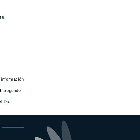
ma
 información
el ‘Segundo
el Día