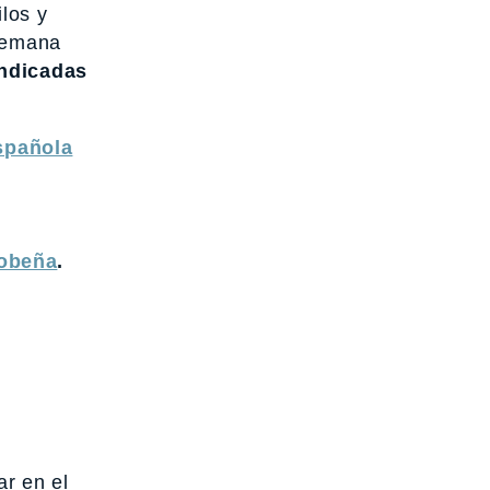
los y
 semana
indicadas
spañola
Cobeña
.
ar en el