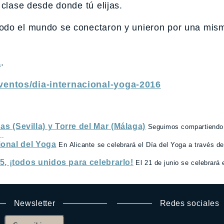
 clase desde donde tú elijas.
todo el mundo se conectaron y unieron por una mis
a
.
ventos/dia-internacional-yoga-2016
 (Sevilla) y Torre del Mar (Málaga)
Seguimos compartiendo
..
cional del Yoga
En Alicante se celebrará el Día del Yoga a través d
5, ¡todos unidos para celebrarlo!
El 21 de junio se celebrará 
Newsletter
Redes sociales