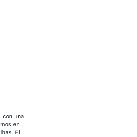
a con una
emos en
ibas. El