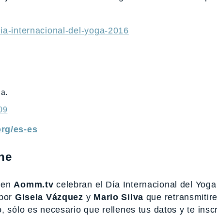
ia-internacional-del-yoga-2016
la.
09
org/es-es
ne
 en
Aomm.tv
celebran el Día Internacional del Yog
 por
Gisela Vázquez
y
Mario Silva
que retransmitir
 sólo es necesario que rellenes tus datos y te inscr