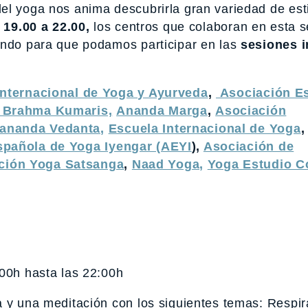
l yoga nos anima descubrirla gran variedad de esti
 19.00 a 22.00,
los centros que colaboran en esta
undo para que podamos participar en las
sesiones 
Internacional de Yoga y Ayurveda
,
Asociación E
l Brahma Kumaris,
Ananda Marga
,
Asociación
vananda Vedanta,
Escuela Internacional de Yoga
,
spañola de Yoga Iyengar (AEYI
),
Asociación de
ción Yoga Satsanga
,
Naad Yoga,
Yoga Estudio 
00h hasta las 22:00h
 y una meditación con los siguientes temas: Respir