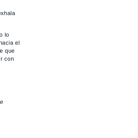
exhala
o lo
hacia el
re que
ir con
te