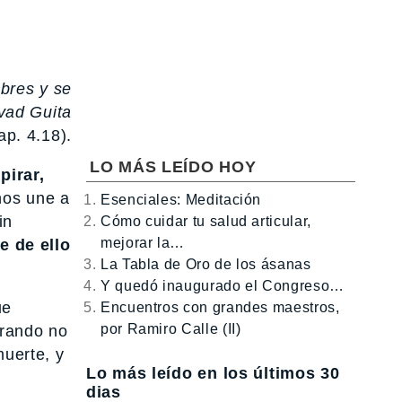
mbres y se
vad Guita
ap. 4.18).
LO MÁS LEÍDO HOY
pirar,
nos une a
Esenciales: Meditación
in
Cómo cuidar tu salud articular,
mejorar la…
e de ello
La Tabla de Oro de los ásanas
Y quedó inaugurado el Congreso…
ue
Encuentros con grandes maestros,
por Ramiro Calle (II)
irando no
uerte, y
Lo más leído en los últimos 30
dias