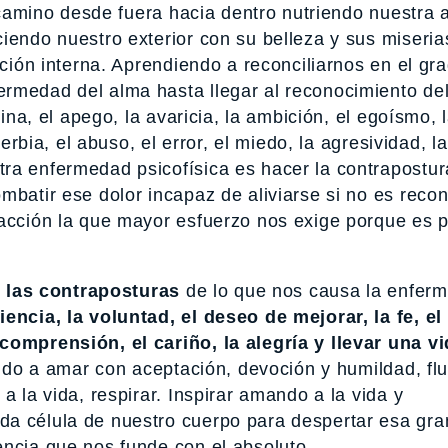
l camino desde fuera hacia dentro nutriendo nuestra
iendo nuestro exterior con su belleza y sus miseria
ación interna. Aprendiendo a reconciliarnos en el gr
ermedad del alma hasta llegar al reconocimiento de
utina, el apego, la avaricia, la ambición, el egoísmo, 
berbia, el abuso, el error, el miedo, la agresividad, la
ra enfermedad psicofísica es hacer la contrapostur
mbatir ese dolor incapaz de aliviarse si no es reco
 acción la que mayor esfuerzo nos exige porque es p
r
las contraposturas
de lo que nos causa la enfer
iencia, la voluntad, el deseo de mejorar, la fe, el
comprensión, el cariño, la alegría y llevar una v
iendo a amar con aceptación, devoción y humildad, fl
a la vida, respirar. Inspirar amando a la vida y
da célula de nuestro cuerpo para despertar esa gra
encia que nos funde con el absoluto.