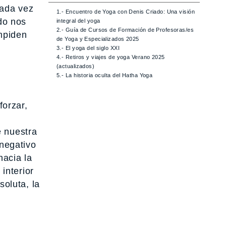
Cada vez
1.- Encuentro de Yoga con Denis Criado: Una visión
do nos
integral del yoga
2.- Guía de Cursos de Formación de Profesoras/es
mpiden
de Yoga y Especializados 2025
3.- El yoga del siglo XXI
4.- Retiros y viajes de yoga Verano 2025
(actualizados)
5.- La historia oculta del Hatha Yoga
forzar,
e nuestra
 negativo
hacia la
 interior
oluta, la