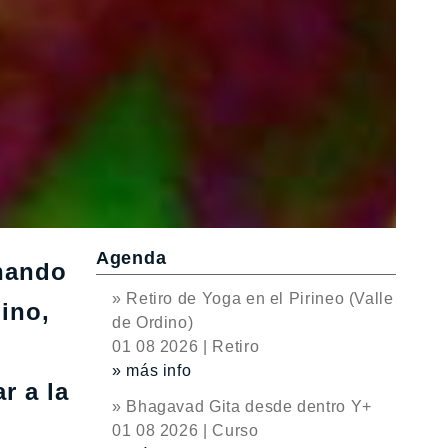
Agenda
onando
» Retiro de Yoga en el Pirineo (Valle
mino,
de Ordino)
01 08 2026 | Retiro
» más info
r a la
» Bhagavad Gita desde dentro Y+
01 08 2026 | Curso