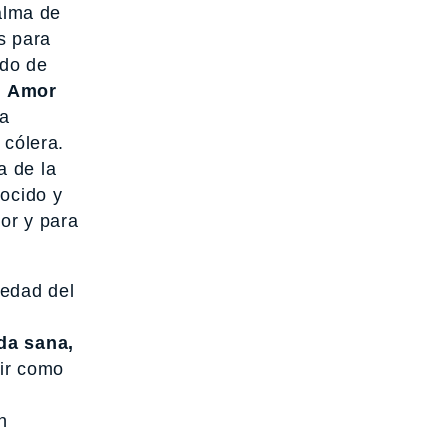
 alma de
s para
ado de
l
Amor
la
 cólera.
a de la
nocido y
or y para
medad del
ida sana,
uir como
n