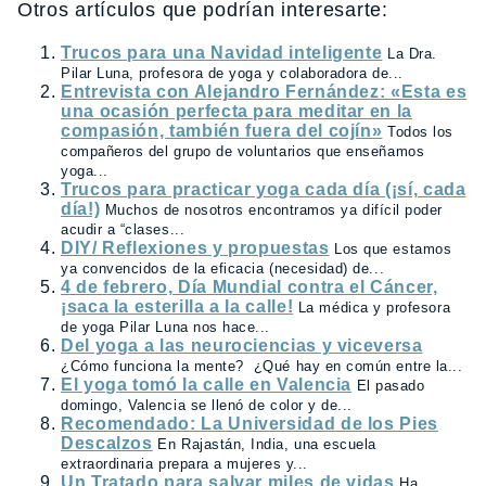
Otros artículos que podrían interesarte:
Trucos para una Navidad inteligente
La Dra.
Pilar Luna, profesora de yoga y colaboradora de...
Entrevista con Alejandro Fernández: «Esta es
una ocasión perfecta para meditar en la
compasión, también fuera del cojín»
Todos los
compañeros del grupo de voluntarios que enseñamos
yoga...
Trucos para practicar yoga cada día (¡sí, cada
día!)
Muchos de nosotros encontramos ya difícil poder
acudir a “clases...
DIY/ Reflexiones y propuestas
Los que estamos
ya convencidos de la eficacia (necesidad) de...
4 de febrero, Día Mundial contra el Cáncer,
¡saca la esterilla a la calle!
La médica y profesora
de yoga Pilar Luna nos hace...
Del yoga a las neurociencias y viceversa
¿Cómo funciona la mente? ¿Qué hay en común entre la...
El yoga tomó la calle en Valencia
El pasado
domingo, Valencia se llenó de color y de...
Recomendado: La Universidad de los Pies
Descalzos
En Rajastán, India, una escuela
extraordinaria prepara a mujeres y...
Un Tratado para salvar miles de vidas
Ha