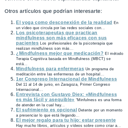
Otros artículos que podrían interesarte:
El yoga como desconexión de la realidad
En
un vídeo que circula por las redes sociales con...
Los psicoterapeutas que practican
mindfulness son más eficaces con sus
pacientes
Los profesionales de la psicoterapia que
realizan mindfulness son más...
¿Mindfulness mejor que medicación?
El método
Terapia Cognitiva basada en Mindfulness (MBCT) se
está...
Mindfulness para enfermeras
Un programa de
meditación entre las enfermeras de un hospital...
1er Congreso Internacional de Mindfulness
Del 11 al 14 de junio, en Zaragoza, Primer Congreso
Internacional...
Entrevista con Gustavo Diex: «Mindfulness
es más fácil y asequible»
“Minfulness es una forma
de atender en la cual hay...
El sufrimiento es opcional
Detente por un momento
a presenciar lo que está llegando...
El mejor regalo para tu hijo: estar presente
Hay mucho libros, artículos y vídeos sobre como criar a...