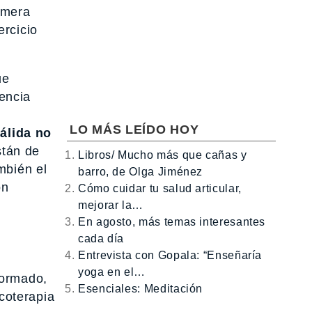
imera
ercicio
ue
tencia
LO MÁS LEÍDO HOY
álida no
tán de
Libros/ Mucho más que cañas y
mbién el
barro, de Olga Jiménez
ón
Cómo cuidar tu salud articular,
mejorar la…
En agosto, más temas interesantes
cada día
Entrevista con Gopala: “Enseñaría
yoga en el…
formado,
Esenciales: Meditación
icoterapia