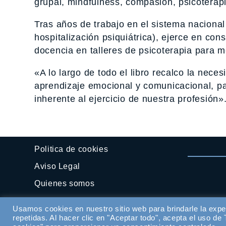
grupal, mindfulness, compasión, psicoterap
Tras años de trabajo en el sistema naciona
hospitalización psiquiátrica), ejerce en cons
docencia en talleres de psicoterapia para m
«A lo largo de todo el libro recalco la nec
aprendizaje emocional y comunicacional, par
inherente al ejercicio de nuestra profesión»
Politica de cookies
Aviso Legal
Quienes somos
Contactar
Usamos cookies en nuestro sitio web para brindarle la expe
repetidas. Al hacer clic en "Aceptar todo", acepta el uso d