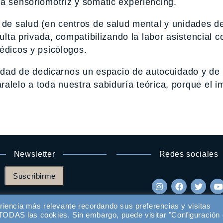
ia sensoriomotriz y somatic experiencing.
l de salud (en centros de salud mental y unidades d
ulta privada, compatibilizando la labor asistencial c
édicos y psicólogos.
esidad de dedicarnos un espacio de autocuidado y de
alelo a toda nuestra sabiduría teórica, porque el i
.
Newsletter
Redes sociales
Suscribirme
riencia más relevante recordando sus preferencias y visitas
e TODAS las cookies. Sin embargo, puede visitar "Configuración