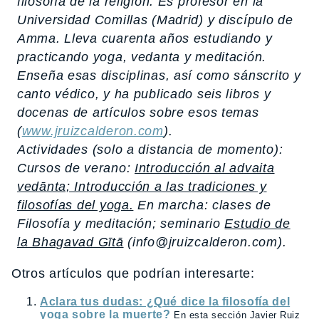
filosofía de la religión. Es profesor en la
Universidad Comillas (Madrid) y discípulo de
Amma. Lleva cuarenta años estudiando y
practicando yoga, vedanta y meditación.
Enseña esas disciplinas, así como sánscrito y
canto védico, y ha publicado seis libros y
docenas de artículos sobre esos temas
(
www.jruizcalderon.com
).
Actividades (solo a distancia de momento):
Cursos de verano:
Introducción al advaita
vedānta; Introducción a las tradiciones y
filosofías del yoga.
En marcha: clases de
Filosofía y meditación; seminario
Estudio de
la Bhagavad Gītā
(info@jruizcalderon.com).
Otros artículos que podrían interesarte:
Aclara tus dudas: ¿Qué dice la filosofía del
yoga sobre la muerte?
En esta sección Javier Ruiz