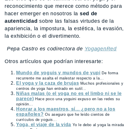
reconocimiento que merece como método para
hacer emerger en nosotros la
sed de
autenticidad
sobre las falsas virtudes de la
apariencia, la impostura, la estética, la evasión,
la exhibición o el divertimento.
Pepa Castro es codirectora de
YogagenRed
Otros artículos que podrían interesarte:
Mundo de yoguis y mundos de yupi
De forma
recurrente me asalta el malestar respecto a la...
El yoga y la caza de brujas
Muchos profesionales y
centros de yoga han entrado en sutil...
Niñas malas (o el yoga no es el limbo ni se le
parece)
Hace poco una yoguini expuso en las redes su
opinión...
Honrar a los maestros, sí… ¿pero no a los
españoles?
Os aseguro que he leído cientos de
currículos de yoguis...
Yoga, el viaje de la vida
Yo le debo al yoga la mirada