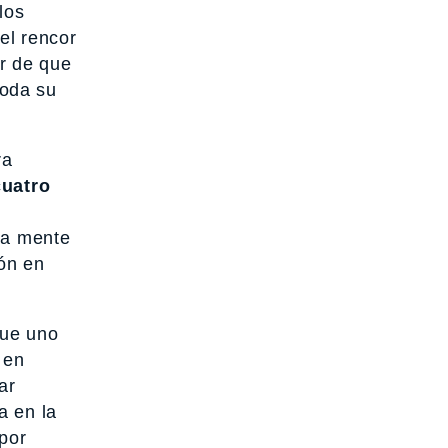
los
el rencor
ar de que
toda su
ra
cuatro
la mente
ión en
que uno
 en
ar
a en la
 por