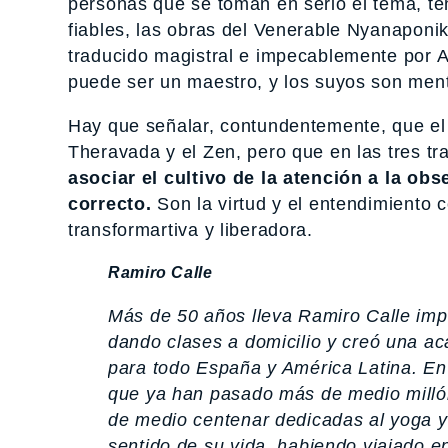
personas que se toman en serio el tema, 
fiables, las obras del Venerable Nyanaponi
traducido magistral e impecablemente por 
puede ser un maestro, y los suyos son me
Hay que señalar, contundentemente, que el 
Theravada y el Zen, pero que en las tres tr
asociar el cultivo de la atención a la obs
correcto.
Son la virtud y el entendimiento c
transformartiva y liberadora.
Ramiro Calle
Más de 50 años lleva Ramiro Calle im
dando clases a domicilio y creó una a
para todo España y América Latina. En
que ya han pasado más de medio milló
de medio centenar dedicadas al yoga y 
sentido de su vida, habiendo viajado en