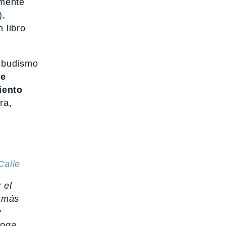
amente
),
 libro
l budismo
de
iento
ra,
 el
y más
y
yoga.