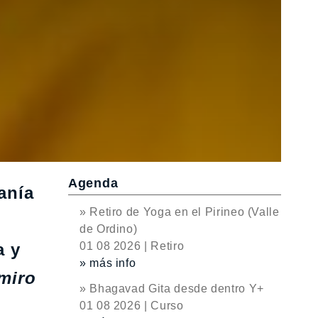
Agenda
anía
» Retiro de Yoga en el Pirineo (Valle
de Ordino)
a y
01 08 2026 | Retiro
» más info
miro
» Bhagavad Gita desde dentro Y+
01 08 2026 | Curso