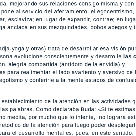
a, mejorando sus relaciones consigo misma y con 
pone al servicio del aferramiento, el egocentrismo, 
ar, esclaviza; en lugar de expandir, contrae; en lug
siga anclada en sus mezquindades, bobos apegos y 
dja-yoga y otras) trata de desarrollar esa visión pu
ersona evolucione conscientemente y desarrolle
las 
, alegría compartida (antídoto de la envidia) y
s para realimentar el lado avariento y aversivo de 
egotismo y conferirle a la mente estados de confus
establecimiento de la atención en las actividades 
y las palabras. Como declaraba Buda: «Si te estimas
no medita, por mucho que lo intente, no logrará est
metódico de la atención para luego poder desplegarl
ara el desarrollo mental es, pues, en este sentido,