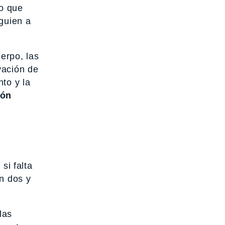
to que
lguien a
erpo, las
vación de
to y la
zón
si falta
an dos y
las