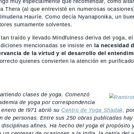
tengo muy especialmente que recomendar, como alt
ka Thera (al que entrevisté en numerosas ocasiones
Almudena Hauríe. Como decía Nyanaponika, un buen
ntores sumamente solventes.
tan traído y llevado Mindfulness deriva del yoga, e
adiciones mencionadas se insiste en
la necesidad 
ervancia de la virtud y el desarrollo del entendim
orrecto quienes convierten la atención en purificado
partiendo clases de yoga. Comenzó
cademia de yoga por correspondencia
 enero de l971 abrió su
Centro de Yoga Shadak,
por
n de personas. Entre sus 250 obras publicadas ha
disciplinas afines. Ha hecho del yoga el propósito 
 un centenar de ocasiones a la India, la patria del 