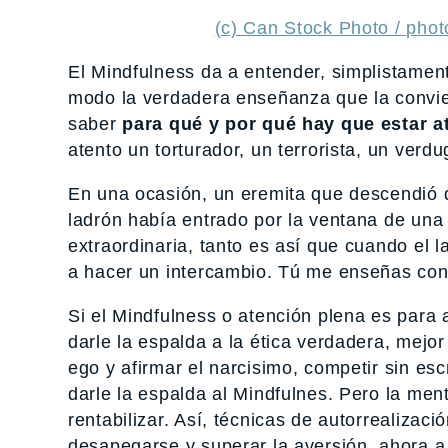
(c) Can Stock Photo / phot
El Mindfulness da a entender, simplistament
modo la verdadera enseñanza que la convie
saber
para qué y por qué hay que estar a
atento un torturador, un terrorista, un verd
En una ocasión, un eremita que descendió d
ladrón había entrado por la ventana de una
extraordinaria, tanto es así que cuando el l
a hacer un intercambio. Tú me enseñas conc
Si el Mindfulness o atención plena es para a
darle la espalda a la ética verdadera, mejor
ego y afirmar el narcisimo, competir sin esc
darle la espalda al Mindfulnes. Pero la ment
rentabilizar. Así, técnicas de autorrealizaci
desapegarse y superar la aversión, ahora a v