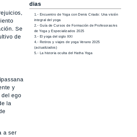
dias
ejuicios,
1.- Encuentro de Yoga con Denis Criado: Una visión
miento
integral del yoga
2.- Guía de Cursos de Formación de Profesoras/es
ación. Se
de Yoga y Especializados 2025
ultivo de
3.- El yoga del siglo XXI
4.- Retiros y viajes de yoga Verano 2025
(actualizados)
5.- La historia oculta del Hatha Yoga
ipassana
ente y
 del ego
de la
 de
a a ser