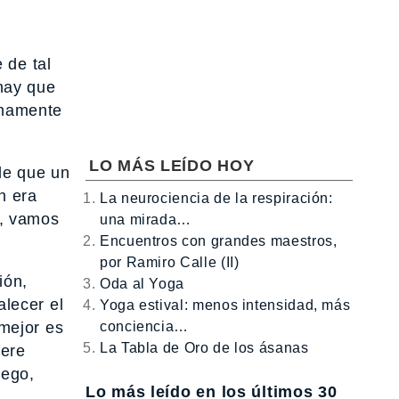
 de tal
hay que
mamente
LO MÁS LEÍDO HOY
de que un
n era
La neurociencia de la respiración:
o, vamos
una mirada…
Encuentros con grandes maestros,
por Ramiro Calle (II)
ión,
Oda al Yoga
alecer el
Yoga estival: menos intensidad, más
 mejor es
conciencia…
La Tabla de Oro de los ásanas
iere
 ego,
Lo más leído en los últimos 30