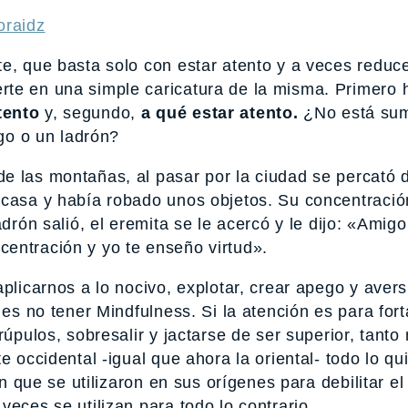
oraidz
e, que basta solo con estar atento y a veces reduce
rte en una simple caricatura de la misma. Primero 
tento
y, segundo,
a qué estar atento.
¿No está su
ugo o un ladrón?
e las montañas, al pasar por la ciudad se percató 
 casa y había robado unos objetos. Su concentració
adrón salió, el eremita se le acercó y le dijo: «Amig
entración y yo te enseño virtud».
plicarnos a lo nocivo, explotar, crear apego y avers
 es no tener Mindfulness. Si la atención es para fort
rúpulos, sobresalir y jactarse de ser superior, tanto
e occidental -igual que ahora la oriental- todo lo qu
ón que se utilizaron en sus orígenes para debilitar el
eces se utilizan para todo lo contrario.