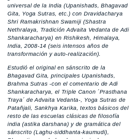
universal de la India (Upanishads, Bhagavad
Gita, Yoga Sutras, etc.) con Dravidacharya
Shri Ramakrishnan Swamiji (Shastra
Nethralaya, Tradición Advaita Vedanta de Adi
Shankaracharya) en Rishikesh, Himalaya,
India, 2008-14 (seis intensos años de
transformación y auto-realización).
Estudió el original en sánscrito de la
Bhagavad Gita
, principales Upanishads,
Brahma
Sutras
-con el comentario de Adi
Shankaracharya, el Triple Canon ´Prasthana
Traya´ de Advaita Vedanta-,
Yoga Sutras
de
Patañjali,
Sankhya Karika
, textos básicos del
resto de las escuelas clásicas de filosofía
india (
astika darshana
) y de gramática del
sánscrito (
Laghu-siddhanta-kaumudi
),