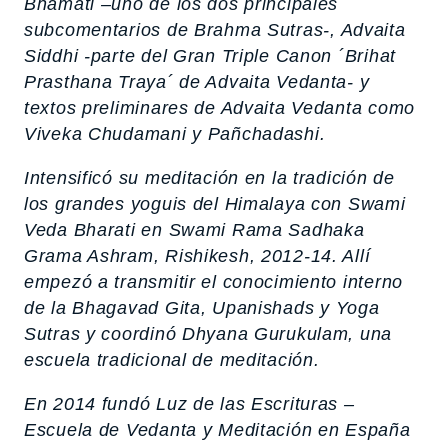
Bhamati
–uno de los dos principales
subcomentarios de
Brahma Sutras
-,
Advaita
Siddhi
-parte del Gran Triple Canon ´Brihat
Prasthana Traya´ de Advaita Vedanta- y
textos preliminares de Advaita Vedanta como
Viveka Chudamani
y
Pañchadashi
.
Intensificó su meditación en la tradición de
los grandes yoguis del Himalaya con Swami
Veda Bharati en Swami Rama Sadhaka
Grama Ashram, Rishikesh, 2012-14. Allí
empezó a transmitir el conocimiento interno
de la
Bhagavad Gita
, Upanishads y
Yoga
Sutras
y coordinó Dhyana Gurukulam, una
escuela tradicional de meditación.
En 2014 fundó Luz de las Escrituras –
Escuela de Vedanta y Meditación en España