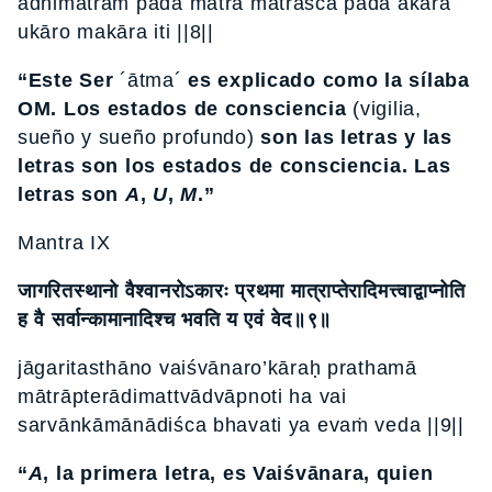
adhimātraṁ pādā mātrā mātrāśca pādā akāra
ukāro makāra iti ||8||
“
Este Ser
´ātma´
es explicado como la sílaba
OM. Los estados de consciencia
(vigilia,
sueño y sueño profundo)
son las letras y las
letras son los estados de consciencia. Las
letras son
A
,
U
,
M
.
”
Mantra IX
जागरितस्थानो वैश्वानरोऽकारः प्रथमा मात्राप्तेरादिमत्त्वाद्वाप्नोति
ह वै सर्वान्कामानादिश्च भवति य एवं वेद॥९॥
jāgaritasthāno vaiśvānaro’kāraḥ prathamā
mātrāpterādimattvādvāpnoti ha vai
sarvānkāmānādiśca bhavati ya evaṁ veda ||9||
“
A
, la primera letra, es Vaiśvānara, quien