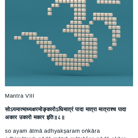
Mantra VIII
सोऽयमात्माध्यक्षरमोङ्कारोऽधिमात्रं पादा मात्रा मात्राश्च पादा
अकार उकारो मकार इति॥८॥
so ayam ātmā adhyakṣaram oṅkāra