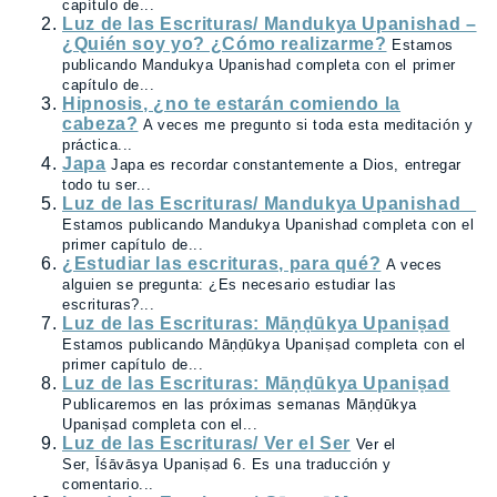
capítulo de...
Luz de las Escrituras/ Mandukya Upanishad –
¿Quién soy yo? ¿Cómo realizarme?
Estamos
publicando Mandukya Upanishad completa con el primer
capítulo de...
Hipnosis, ¿no te estarán comiendo la
cabeza?
A veces me pregunto si toda esta meditación y
práctica...
Japa
Japa es recordar constantemente a Dios, entregar
todo tu ser...
Luz de las Escrituras/ Mandukya Upanishad
Estamos publicando Mandukya Upanishad completa con el
primer capítulo de...
¿Estudiar las escrituras, para qué?
A veces
alguien se pregunta: ¿Es necesario estudiar las
escrituras?...
Luz de las Escrituras: Māṇḍūkya Upaniṣad
Estamos publicando Māṇḍūkya Upaniṣad completa con el
primer capítulo de...
Luz de las Escrituras: Māṇḍūkya Upaniṣad
Publicaremos en las próximas semanas Māṇḍūkya
Upaniṣad completa con el...
Luz de las Escrituras/ Ver el Ser
Ver el
Ser, Īśāvāsya Upaniṣad 6. Es una traducción y
comentario...