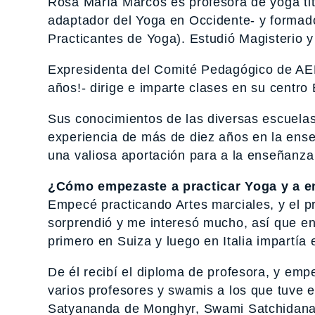
Rosa María Marcos es profesora de yoga ti
adaptador del Yoga en Occidente- y formad
Practicantes de Yoga). Estudió Magisterio y
Expresidenta del Comité Pedagógico de AEP
años!- dirige e imparte clases en su centro
Sus conocimientos de las diversas escuelas d
experiencia de más de diez años en la ense
una valiosa aportación para a la enseñanza
¿Cómo empezaste a practicar Yoga y a e
Empecé practicando Artes marciales, y el p
sorprendió y me interesó mucho, así que en
primero en Suiza y luego en Italia impartía
De él recibí el diploma de profesora, y em
varios profesores y swamis a los que tuve
Satyananda de Monghyr, Swami Satchidanand