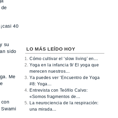
ga
 de
¡casi 40
 y su
LO MÁS LEÍDO HOY
an sido
Cómo cultivar el ‘slow living’ en…
Yoga en la infancia 9/ El yoga que
merecen nuestros…
oga. Me
Ya puedes ver ‘Encuentro de Yoga
ue
#8: Yoga…
Entrevista con Teófilo Calvo:
«Somos fragmentos de…
n con
La neurociencia de la respiración:
, Swami
una mirada…