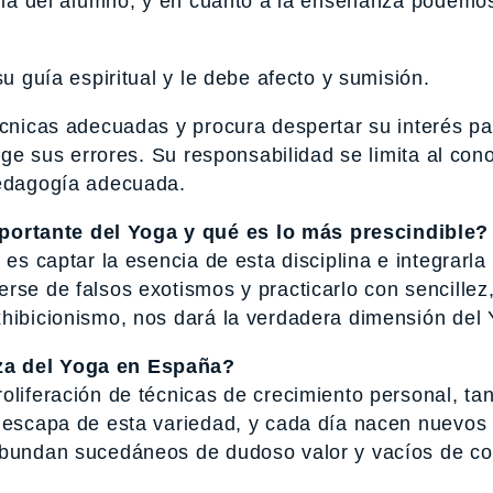
 y la del alumno, y en cuanto a la enseñanza podemo
su guía espiritual y le debe afecto y sumisión.
écnicas adecuadas y procura despertar su interés pa
rige sus errores. Su responsabilidad se limita al con
pedagogía adecuada.
ortante del Yoga y qué es lo más prescindible?
 es captar la esencia de esta disciplina e integrarla
rse de falsos exotismos y practicarlo con sencillez
xhibicionismo, nos dará la verdadera dimensión del 
za del Yoga en España?
oliferación de técnicas de crecimiento personal, ta
o escapa de esta variedad, y cada día nacen nuevos 
 abundan sucedáneos de dudoso valor y vacíos de co