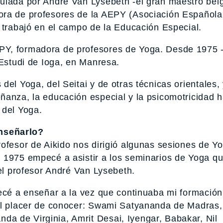
tulada por André Van Lysebeth -el gran maestro bel
ora de profesores de la AEPY (Asociación Española
 trabajó en el campo de la Educación Especial.
Y, formadora de profesores de Yoga. Desde 1975 -
 Estudi de Ioga, en Manresa.
el Yoga, del Seitai y de otras técnicas orientales,
ñanza, la educación especial y la psicomotricidad h
 del Yoga.
nseñarlo?
rofesor de Aikido nos dirigió algunas sesiones de Y
 1975 empecé a asistir a los seminarios de Yoga q
 el profesor André Van Lysebeth.
pecé a enseñar a la vez que continuaba mi formació
 el placer de conocer: Swami Satyananda de Madras
a de Virginia, Amrit Desai, Iyengar, Babakar, Nil