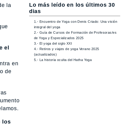
Lo más leído en los últimos 30
de la
dias
1.- Encuentro de Yoga con Denis Criado: Una visión
que
integral del yoga
2.- Guía de Cursos de Formación de Profesoras/es
de Yoga y Especializados 2025
3.- El yoga del siglo XXI
e el
4.- Retiros y viajes de yoga Verano 2025
(actualizados)
5.- La historia oculta del Hatha Yoga
ntra en
do de
ras
trumento
helamos.
 los