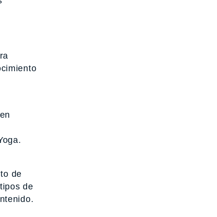
s
ra
ocimiento
 en
,
Yoga.
nto de
tipos de
ntenido.