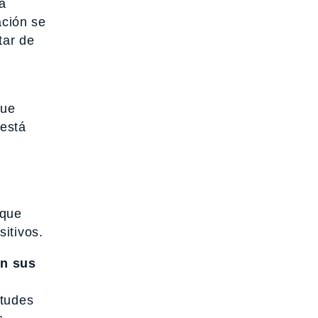
a
ación se
tar de
que
está
 que
itivos.
en sus
itudes