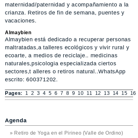
maternidad/paternidad y acompañamiento a la
crianza. Retiros de fin de semana, puentes y
vacaciones.
Almaybien
Almaybien está dedicado a recuperar personas
maltratadas,a talleres ecológicos y vivir rural y
ecoarte, a medios de reciclaje.. medicinas
naturales,psicologia especializada ciertos
sectores,t alleres o retiros natural..WhatsApp
escrito: 600371202.
Pages:
1
2
3
4
5
6
7
8
9
10
11
12
13
14
15
16
Agenda
» Retiro de Yoga en el Pirineo (Valle de Ordino)