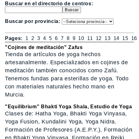
Buscar en el directorio de centros:
Buscar por provincia:
Pages:
1
2
3
4
5
6
7
8
9
10
11
12
13
14
15
16
"Cojines de meditación" Zafus
Tienda de artículos de yoga hechos
artesanalmente. Especializados en cojines de
meditación también conocidos como Zafú.
Tenemos fundas para esterillas de yoga. Todo
con materiales naturales hecho mano en
Murcia.
"Equilibrium" Bhakti Yoga Shala, Estudio de Yoga
Clases de: Hatha Yoga, Bhakti Yoga Vinyasa,
Yoga Fusion, Kundalini Yoga, Yoga Nidra.
Formación de Profesores (A.E.P.Y.), Formación
en Bhakti Yoga Vinyasa, Formación en Reiki.