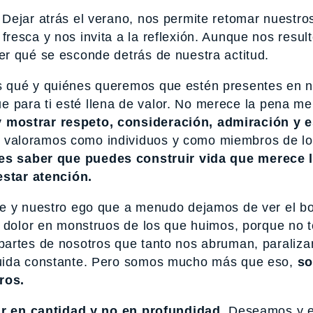
Dejar atrás el verano, nos permite retomar nuestro
esca y nos invita a la reflexión. Aunque nos resul
r qué se esconde detrás de nuestra actitud.
s qué y quiénes queremos que estén presentes en n
que para ti esté llena de valor. No merece la pena me
 mostrar respeto, consideración, admiración y e
o valoramos como individuos y como miembros de l
es saber que puedes construir vida que merece 
estar atención.
te y nuestro ego que a menudo dejamos de ver el b
l dolor en monstruos de los que huimos, porque no
partes de nosotros que tanto nos abruman, paraliza
huida constante. Pero somos mucho más que eso,
s
ros.
ir en cantidad y no en profundidad
. Deseamos y e