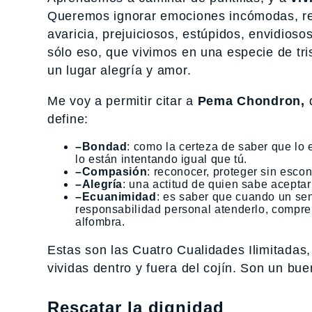
Queremos ignorar emociones incómodas, re
avaricia, prejuiciosos, estúpidos, envidios
sólo eso, que vivimos en una especie de tr
un lugar alegría y amor.
Me voy a permitir citar a
Pema Chondron,
q
define:
–Bondad
: como la certeza de saber que lo
lo están intentando igual que tú.
–Compasión
: reconocer, proteger sin esc
–Alegría
: una actitud de quien sabe aceptar
–Ecuanimidad
: es saber que cuando un sent
responsabilidad personal atenderlo, compre
alfombra.
Estas son las Cuatro Cualidades Ilimitadas
vividas dentro y fuera del cojín. Son un bu
Rescatar la dignidad