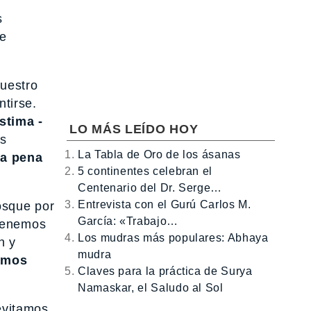
s
te
uestro
ntirse.
stima -
LO MÁS LEÍDO HOY
os
La Tabla de Oro de los ásanas
la pena
5 continentes celebran el
Centenario del Dr. Serge…
Entrevista con el Gurú Carlos M.
osque por
García: «Trabajo…
 tenemos
Los mudras más populares: Abhaya
n y
mudra
omos
Claves para la práctica de Surya
Namaskar, el Saludo al Sol
vitamos.