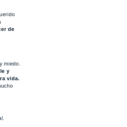
uerido
a
cer de
s
y miedo.
le y
a vida.
mucho
l,