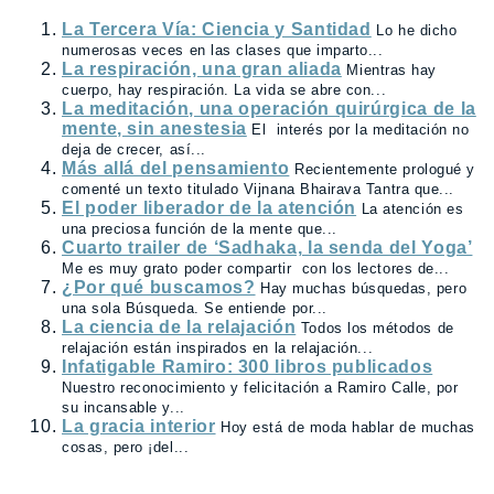
La Tercera Vía: Ciencia y Santidad
Lo he dicho
numerosas veces en las clases que imparto...
La respiración, una gran aliada
Mientras hay
cuerpo, hay respiración. La vida se abre con...
La meditación, una operación quirúrgica de la
mente, sin anestesia
El interés por la meditación no
deja de crecer, así...
Más allá del pensamiento
Recientemente prologué y
comenté un texto titulado Vijnana Bhairava Tantra que...
El poder liberador de la atención
La atención es
una preciosa función de la mente que...
Cuarto trailer de ‘Sadhaka, la senda del Yoga’
Me es muy grato poder compartir con los lectores de...
¿Por qué buscamos?
Hay muchas búsquedas, pero
una sola Búsqueda. Se entiende por...
La ciencia de la relajación
Todos los métodos de
relajación están inspirados en la relajación...
Infatigable Ramiro: 300 libros publicados
Nuestro reconocimiento y felicitación a Ramiro Calle, por
su incansable y...
La gracia interior
Hoy está de moda hablar de muchas
cosas, pero ¡del...